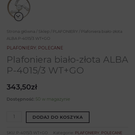
Strona główna
/
Sklep
/
PLAFONIERY
/ Plafoniera biało-złota
ALBA P-4015/3 WT+GO
PLAFONIERY
,
POLECANE
Plafoniera biało-złota ALBA
P-4015/3 WT+GO
343,50
zł
Dostępność:
50 w magazynie
ilość
DODAJ DO KOSZYKA
Plafoniera
biało-
SKU:
P-4015/3 WT+GO
Kategorie:
PLAFONIERY
,
POLECANE