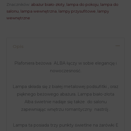
złota
Znaczników:
abażur biało-złoty
,
lampa do pokoju
,
lampa do
ALBA
salonu
,
lampa wewnętrzna
,
lampy przysufitowe
,
lampy
wewnętrzne
P-
4015/3
WT+GO
Opis
Plafoniera beżowa ALBA łączy w sobie elegancję i
nowoczesność.
Lampa składa się z białej metalowej podsufitki , oraz
pięknego beżowego abażura. Lampa biało-złota
Alba świetnie nadaje się także do salonu
zapewniając wnętrzu romantyczny nastrój .
Lampa ta posiada trzy punkty świetlne na żarówki E