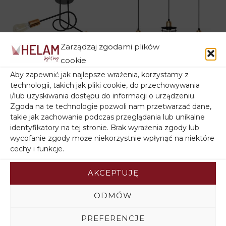
Długość /
40 cm
Średnica
Szerokość
40 cm
Zarządzaj zgodami plików
cookie
Wysokość
25 cm
Aby zapewnić jak najlepsze wrażenia, korzystamy z
Lampa sufitowa
Lampa wisząca
Liczba żarówek
3
technologii, takich jak pliki cookie, do przechowywania
OXFORD W-2016/2
potrójna EDISON W-L
i/lub uzyskiwania dostępu do informacji o urządzeniu.
Rodzaj gwintu
E27
Zgoda na te technologie pozwoli nam przetwarzać dane,
BK+BR/H
1366/3 BK+BR
takie jak zachowanie podczas przeglądania lub unikalne
Pierwotna
Aktualna
152,00
zł
313,00
zł
250,40
zł
identyfikatory na tej stronie. Brak wyrażenia zgody lub
cena
cena
wynosiła:
wynosi:
wycofanie zgody może niekorzystnie wpłynąć na niektóre
313,00zł.
250,40zł.
cechy i funkcje.
Promocja -20%
Promocja -20%
Promocja -20%
Promocja -20%
AKCEPTUJĘ
ODMÓW
PREFERENCJE