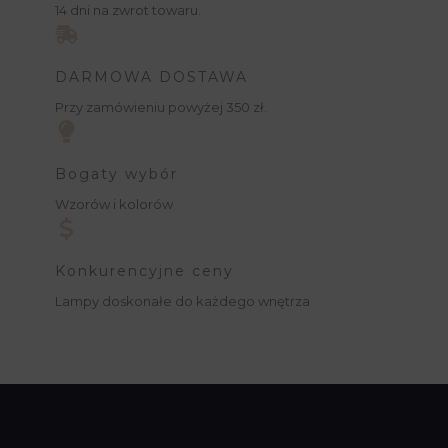
14 dni na zwrot towaru.
DARMOWA DOSTAWA
Przy zamówieniu powyżej 350 zł.
Bogaty wybór
Wzorów i kolorów
Konkurencyjne ceny
Lampy doskonałe do każdego wnętrza