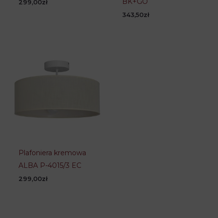
BK+GO
299,00
zł
343,50
zł
Plafoniera kremowa
ALBA P-4015/3 EC
299,00
zł