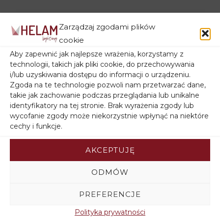
Zarządzaj zgodami plików
cookie
Aby zapewnić jak najlepsze wrażenia, korzystamy z
technologii, takich jak pliki cookie, do przechowywania
i/lub uzyskiwania dostępu do informacji o urządzeniu.
Zgoda na te technologie pozwoli nam przetwarzać dane,
takie jak zachowanie podczas przeglądania lub unikalne
identyfikatory na tej stronie. Brak wyrażenia zgody lub
Lampa abażur HELEN
Lampa abażur HELEN
wycofanie zgody może niekorzystnie wpłynąć na niektóre
W-L 0802/3
W-L 0802/3
cechy i funkcje.
BK+SL+MAT
WT+SL+MAT
AKCEPTUJĘ
353,00
zł
353,00
zł
ODMÓW
PREFERENCJE
Polityka prywatności