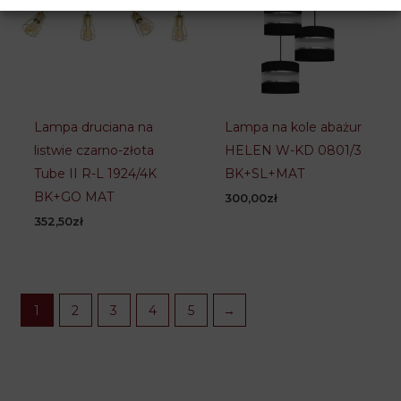
Lampa druciana na
Lampa na kole abażur
listwie czarno-złota
HELEN W-KD 0801/3
Tube II R-L 1924/4K
BK+SL+MAT
BK+GO MAT
300,00
zł
352,50
zł
1
2
3
4
5
→