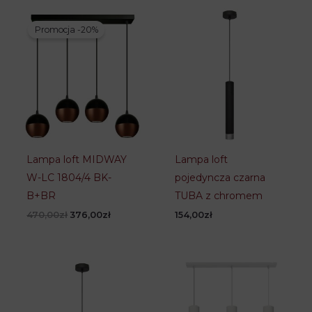
Promocja -20%
Lampa loft MIDWAY
Lampa loft
W-LC 1804/4 BK-
pojedyncza czarna
B+BR
TUBA z chromem
Pierwotna
Aktualna
470,00
zł
376,00
zł
154,00
zł
cena
cena
wynosiła:
wynosi:
470,00zł.
376,00zł.