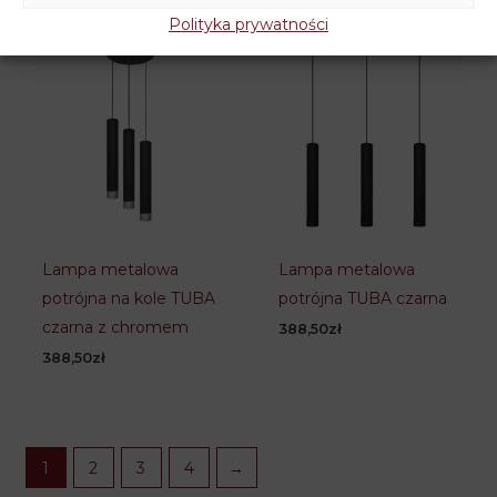
Polityka prywatności
Lampa metalowa
Lampa metalowa
potrójna na kole TUBA
potrójna TUBA czarna
czarna z chromem
388,50
zł
388,50
zł
1
2
3
4
→