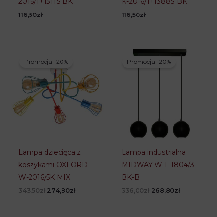
2016/1+1311S BK
K-2016/1+1388S BK
116,50
zł
116,50
zł
Promocja -20%
Promocja -20%
Lampa dziecięca z
Lampa industrialna
koszykami OXFORD
MIDWAY W-L 1804/3
W-2016/5K MIX
BK-B
Pierwotna
Aktualna
Pierwotna
Aktualna
343,50
zł
274,80
zł
336,00
zł
268,80
zł
cena
cena
cena
cena
wynosiła:
wynosi:
wynosiła:
wynosi:
343,50zł.
274,80zł.
336,00zł.
268,80zł.