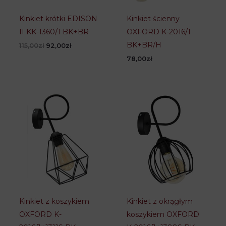
Kinkiet krótki EDISON
Kinkiet ścienny
II KK-1360/1 BK+BR
OXFORD K-2016/1
BK+BR/H
Pierwotna
Aktualna
115,00
zł
92,00
zł
cena
cena
78,00
zł
wynosiła:
wynosi:
115,00zł.
92,00zł.
Kinkiet z koszykiem
Kinkiet z okrągłym
OXFORD K-
koszykiem OXFORD