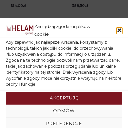
154,00
zł
388,50
zł
Zarządzaj zgodami plików
cookie
Aby zapewnić jak najlepsze wrażenia, korzystamy z
technologii, takich jak pliki cookie, do przechowywania
i/lub uzyskiwania dostępu do informacji o urządzeniu.
Zgoda na te technologie pozwoli nam przetwarzać dane,
takie jak zachowanie podczas przeglądania lub unikalne
identyfikatory na tej stronie. Brak wyrażenia zgody lub
wycofanie zgody może niekorzystnie wpłynąć na niektóre
cechy i funkcje.
Lampa metalowa
Lampa metalowa
potrójna na kole TUBA
potrójna na kole TUBA
AKCEPTUJĘ
czarna
czarna z akcentem
miedzi
388,50
zł
ODMÓW
388,50
zł
PREFERENCJE