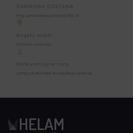
DARMOWA DOSTAWA
Przy zamówieniu powyżej 350 zł.
Bogaty wybór
Wzorów i kolorów
Konkurencyjne ceny
Lampy doskonałe do każdego wnętrza