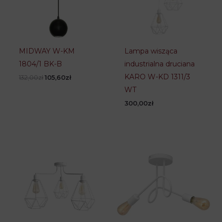
Wysokość
20 cm
Długość /
58 cm
Średnica
MIDWAY W-KM
Lampa wisząca
1804/1 BK-B
industrialna druciana
KARO W-KD 1311/3
Pierwotna
Aktualna
132,00
zł
105,60
zł
cena
cena
WT
wynosiła:
wynosi:
132,00zł.
105,60zł.
300,00
zł