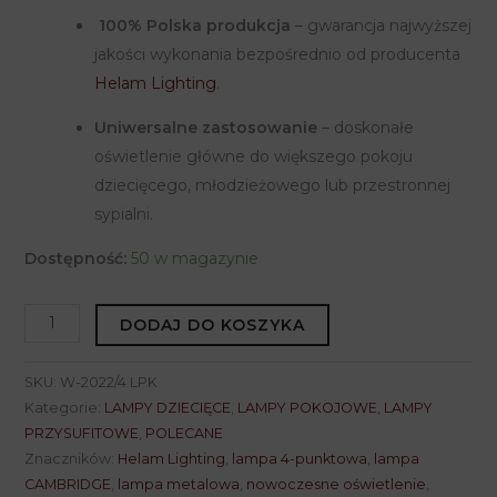
100% Polska produkcja
– gwarancja najwyższej
jakości wykonania bezpośrednio od producenta
Helam Lighting
.
Uniwersalne zastosowanie
– doskonałe
oświetlenie główne do większego pokoju
dziecięcego, młodzieżowego lub przestronnej
sypialni.
Dostępność:
50 w magazynie
ilość
DODAJ DO KOSZYKA
Lampa
przysufitowa
SKU:
W-2022/4 LPK
jasnoróżowa
Kategorie:
LAMPY DZIECIĘCE
,
LAMPY POKOJOWE
,
LAMPY
CAMBRIDGE
PRZYSUFITOWE
,
POLECANE
Znaczników:
Helam Lighting
,
lampa 4-punktowa
,
lampa
W-
CAMBRIDGE
,
lampa metalowa
,
nowoczesne oświetlenie
,
2022/4