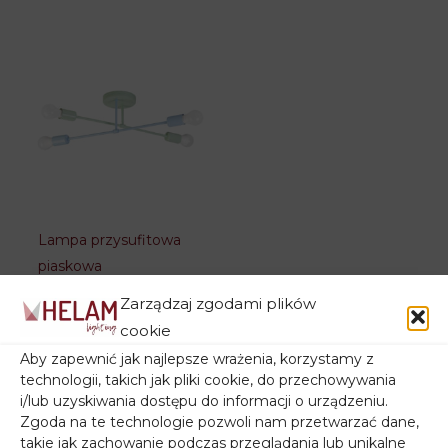
Lampa przysufitowa
piaskowa
CAMBRIDGE W-
Zarządzaj zgodami plików
2022/4 SAND (Kopia)
cookie
195,00
zł
Aby zapewnić jak najlepsze wrażenia, korzystamy z
technologii, takich jak pliki cookie, do przechowywania
i/lub uzyskiwania dostępu do informacji o urządzeniu.
Zgoda na te technologie pozwoli nam przetwarzać dane,
takie jak zachowanie podczas przeglądania lub unikalne