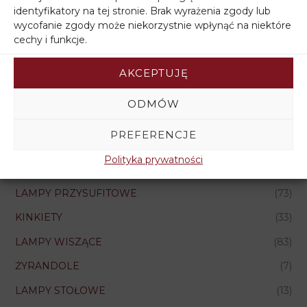
identyfikatory na tej stronie. Brak wyrażenia zgody lub
wycofanie zgody może niekorzystnie wpłynąć na niektóre
cechy i funkcje.
AKCEPTUJĘ
Kategorie
ODMÓW
LAMPY POKOJOWE
(221)
PREFERENCJE
LAMPY KUCHENNE
(76)
Polityka prywatności
LAMPY DZIECIĘCE
(76)
LAMPY PRZYSUFITOWE
(73)
KINKIETY
(33)
LAMPY WISZĄCE
(83)
ŻYRANDOLE
(7)
LAMPY STOŁOWE
(13)