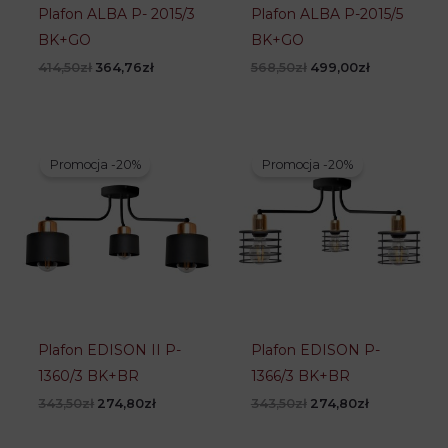
Plafon ALBA P- 2015/3
Plafon ALBA P-2015/5
BK+GO
BK+GO
Pierwotna
Aktualna
Pierwotna
Aktualna
414,50
zł
364,76
zł
568,50
zł
499,00
zł
cena
cena
cena
cena
wynosiła:
wynosi:
wynosiła:
wynosi:
414,50zł.
364,76zł.
568,50zł.
499,00zł.
Promocja -20%
Promocja -20%
Plafon EDISON II P-
Plafon EDISON P-
1360/3 BK+BR
1366/3 BK+BR
Pierwotna
Aktualna
Pierwotna
Aktualna
343,50
zł
274,80
zł
343,50
zł
274,80
zł
cena
cena
cena
cena
wynosiła:
wynosi:
wynosiła:
wynosi: