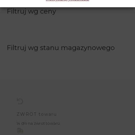
Filtruj wg ceny
Filtruj wg stanu magazynowego
ZWROT towaru
14 dni na zwrot towaru.