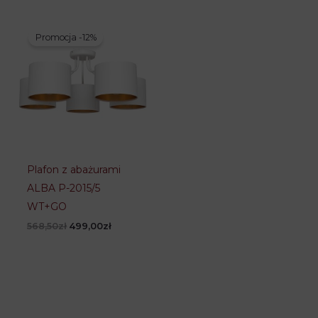
343,50zł.
274,80zł.
343,50zł.
274,80zł.
Promocja -12%
Plafon z abażurami
ALBA P-2015/5
WT+GO
Pierwotna
Aktualna
568,50
zł
499,00
zł
cena
cena
wynosiła:
wynosi:
568,50zł.
499,00zł.