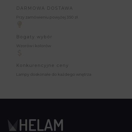
DARMOWA DOSTAWA
Przy zamówieniu powyżej 350 zł.
Bogaty wybór
Wzorów i kolorów
Konkurencyjne ceny
Lampy doskonałe do każdego wnętrza