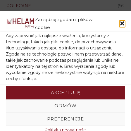
POLECANE
(56)
AKCESORIA DO LAMP
(1)
Zarządzaj zgodami plików
cookie
Aby zapewnić jak najlepsze wrażenia, korzystamy z
technologii, takich jak pliki cookie, do przechowywania
Źródła światła
i/lub uzyskiwania dostępu do informacji o urządzeniu.
Zgoda na te technologie pozwoli nam przetwarzać dane,
takie jak zachowanie podczas przeglądania lub unikalne
identyfikatory na tej stronie. Brak wyrażenia zgody lub
wycofanie zgody może niekorzystnie wpłynąć na niektóre
cechy i funkcje.
Rodzaj gwintu
AKCEPTUJĘ
ODMÓW
PREFERENCJE
Polityka prywatności