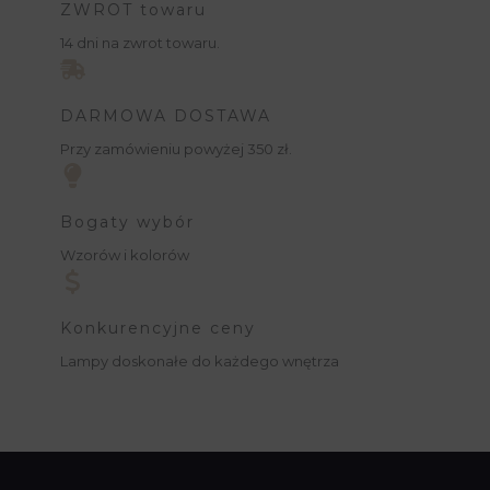
ZWROT towaru
14 dni na zwrot towaru.
DARMOWA DOSTAWA
Przy zamówieniu powyżej 350 zł.
Bogaty wybór
Wzorów i kolorów
Konkurencyjne ceny
Lampy doskonałe do każdego wnętrza