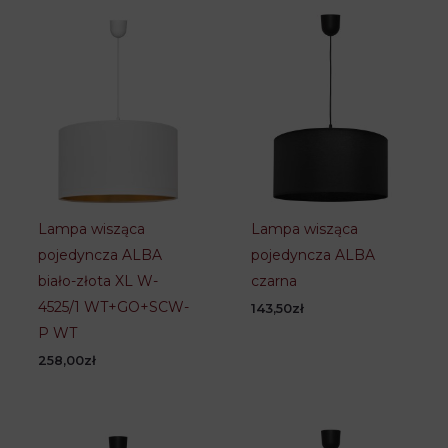
Lampa wisząca
Lampa wisząca
pojedyncza ALBA
pojedyncza ALBA
biało-złota XL W-
czarna
4525/1 WT+GO+SCW-
143,50
zł
P WT
258,00
zł