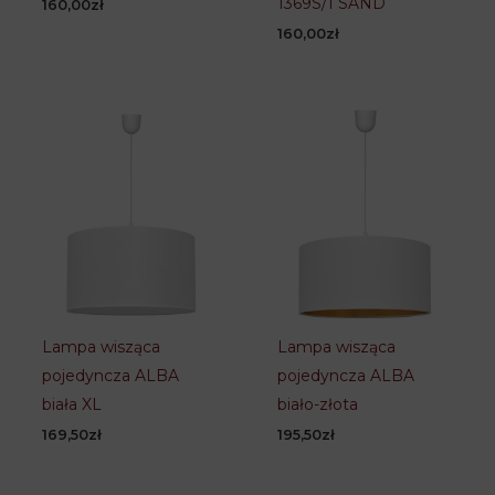
1369S/1 SAND
160,00
zł
160,00
zł
Lampa wisząca
Lampa wisząca
pojedyncza ALBA
pojedyncza ALBA
biała XL
biało-złota
169,50
zł
195,50
zł