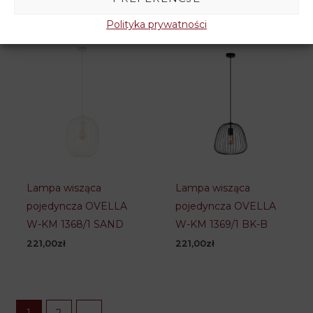
Polityka prywatności
Lampa wisząca
Lampa wisząca
pojedyncza OVELLA
pojedyncza OVELLA
W-KM 1368/1 SAND
W-KM 1369/1 BK-B
221,00
zł
221,00
zł
1
2
→