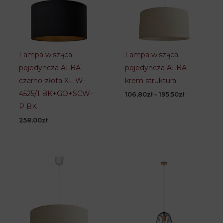
Lampa wisząca
Lampa wisząca
pojedyncza ALBA
pojedyncza ALBA
czarno-złota XL W-
krem struktura
4525/1 BK+GO+SCW-
Zakres
106,80
zł
–
195,50
zł
cen:
P BK
od
106,80zł
258,00
zł
do
195,50zł