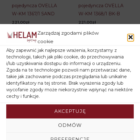
pojedyncza OVELLA
pojedyncza OVELLA
W-KM 1367/1 SAND
W-KM 1368/1 BK-B
221,00
zł
221,00
zł
Zarządzaj zgodami plików
cookie
Aby zapewnić jak najlepsze wrażenia, korzystamy z
technologii, takich jak pliki cookie, do przechowywania
i/lub uzyskiwania dostępu do informacji o urządzeniu.
Zgoda na te technologie pozwoli nam przetwarzać dane,
takie jak zachowanie podczas przeglądania lub unikalne
identyfikatory na tej stronie. Brak wyrażenia zgody lub
wycofanie zgody może niekorzystnie wpłynąć na niektóre
cechy i funkcje.
Lampa wisząca
Lampa wisząca
AKCEPTUJĘ
pojedyncza OVELLA
pojedyncza OVELLA
ODMÓW
W-KM 1368/1 BK-B
W-KM 1368/1 LMH-B
221,00
zł
221,00
zł
PREFERENCJE