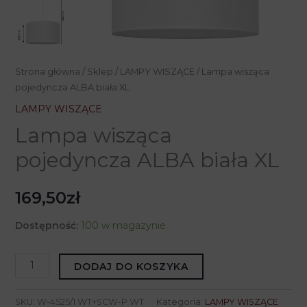
Strona główna
/
Sklep
/
LAMPY WISZĄCE
/ Lampa wisząca
pojedyncza ALBA biała XL
LAMPY WISZĄCE
Lampa wisząca
pojedyncza ALBA biała XL
169,50
zł
Dostępność:
100 w magazynie
ilość
DODAJ DO KOSZYKA
Lampa
wisząca
SKU:
W-4525/1 WT+SCW-P WT
Kategoria:
LAMPY WISZĄCE