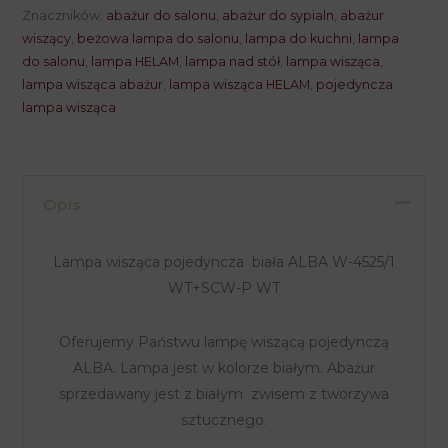
pojedyncza
Znaczników:
abażur do salonu
,
abażur do sypialn
,
abażur
ALBA
wiszący
,
beżowa lampa do salonu
,
lampa do kuchni
,
lampa
do salonu
,
lampa HELAM
,
lampa nad stół
,
lampa wisząca
,
biała
lampa wisząca abażur
,
lampa wisząca HELAM
,
pojedyncza
XL
lampa wisząca
Opis
Lampa wisząca pojedyncza biała ALBA W-4525/1
WT+SCW-P WT
Oferujemy Państwu lampę wiszącą pojedynczą
ALBA. Lampa jest w kolorze białym. Abażur
sprzedawany jest z białym zwisem z tworzywa
sztucznego.