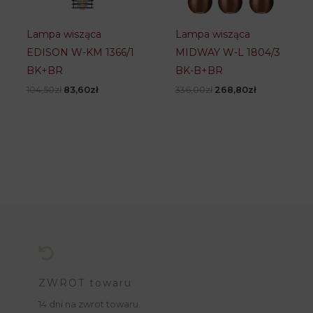
Lampa wisząca
Lampa wisząca
EDISON W-KM 1366/1
MIDWAY W-L 1804/3
BK+BR
BK-B+BR
Pierwotna
Aktualna
Pierwotna
Aktualna
104,50
zł
83,60
zł
336,00
zł
268,80
zł
cena
cena
cena
cena
wynosiła:
wynosi:
wynosiła:
wynosi:
104,50zł.
83,60zł.
336,00zł.
268,80zł.
ZWROT towaru
14 dni na zwrot towaru.