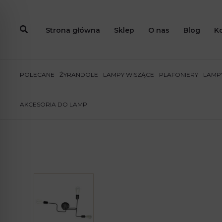
Przejdź
do
Strona główna
Sklep
O nas
Blog
K
treści
POLECANE
ŻYRANDOLE
LAMPY WISZĄCE
PLAFONIERY
LAMPY
AKCESORIA DO LAMP