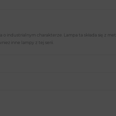
o industrialnym charakterze. Lampa ta składa się z me
ież inne lampy z tej serii.
a, Salon
produkt mogą napisać opinię.