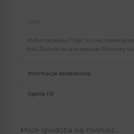
Opis
Plafon metalowy TUBE to nowoczesna lampa 
boki. Żarówki nie są w zestawie. Polecamy równ
Informacje dodatkowe
Opinie (0)
Kolor
Czarny
Materiał
Metal
Na razie nie ma opinii o produkcie.
Pomieszczenia
Biuro, Jadalnia, Kuchni
Może spodoba się również…
Tylko zalogowani klienci, którzy kupili ten 