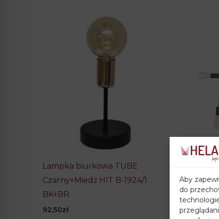
Styl
Industrialny, Nowocze
Seria
TUBE
Długość /
66 cm
Średnica
Szerokość
45 cm
Wysokość
15 cm
Liczba
3
żarówek
Rodzaj gwintu
E27
Lampka biurkowa TUBE
Plafon
Aby zapewni
Czarny+Miedź HIT B-1924/1
BK
do przechow
BK+BR
272,50
technologi
92,50
zł
przeglądani