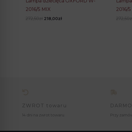
Lampa dziecięca OXFORD W-
Lampa
2016/5 MIX
2016/
Pierwotna
Aktualna
272,50
zł
218,00
zł
272,50
z
cena
cena
wynosiła:
wynosi:
272,50zł.
218,00zł.
ZWROT towaru
DARMO
14 dni na zwrot towaru.
Przy zamów