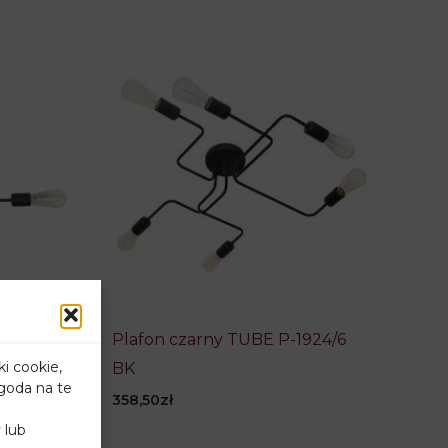
P-
Plafon czarny TUBE P-1924/6
ki cookie,
BK
goda na te
358,50
zł
 lub