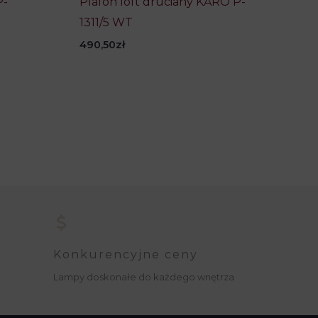
P-
Plafon loft druciany KARO P-
1311/5 WT
490,50
zł
Konkurencyjne ceny
Lampy doskonałe do każdego wnętrza