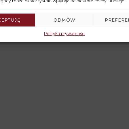
gody może niekorzystnie wpłynąć na niektóre cechy i funkcje.
CEPTUJĘ
ODMÓW
PREFERE
Polityka prywatności