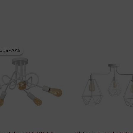
ocja -20%
ocja -20%