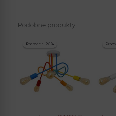
Podobne produkty
Promocja -20%
Promocja -20%
Prom
Prom