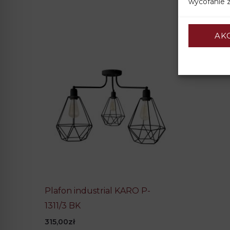
wycofanie z
AK
Plafon industrial KARO P-
1311/3 BK
315,00
zł