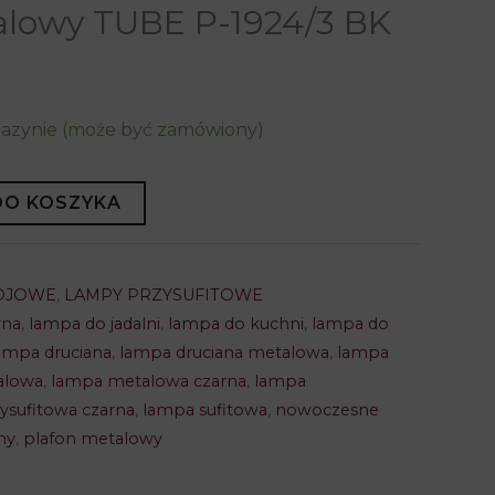
alowy TUBE P-1924/3 BK
gazynie (może być zamówiony)
DO KOSZYKA
OJOWE
,
LAMPY PRZYSUFITOWE
rna
,
lampa do jadalni
,
lampa do kuchni
,
lampa do
ampa druciana
,
lampa druciana metalowa
,
lampa
alowa
,
lampa metalowa czarna
,
lampa
ysufitowa czarna
,
lampa sufitowa
,
nowoczesne
ny
,
plafon metalowy