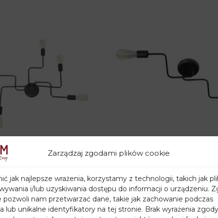
sny
Zarządzaj zgodami plików cookie
 czarny TUBE P-1924/5
Plafon metalowy TUBE 
ć jak najlepsze wrażenia, korzystamy z technologii, takich jak pli
1924/2 BK
ywania i/lub uzyskiwania dostępu do informacji o urządzeniu. Z
zł
154,00
zł
e pozwoli nam przetwarzać dane, takie jak zachowanie podczas
a lub unikalne identyfikatory na tej stronie. Brak wyrażenia zgody