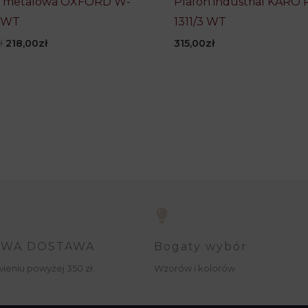
 metalowa OXFORD W-
Plafon industrial KARO 
5 WT
1311/3 WT
Pierwotna
Aktualna
ł
218,00
zł
315,00
zł
cena
cena
wynosiła:
wynosi:
272,50zł.
218,00zł.
WA DOSTAWA
Bogaty wybór
ieniu powyżej 350 zł.
Wzorów i kolorów