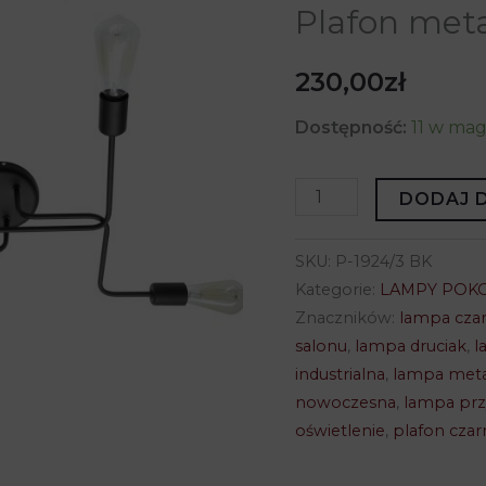
Plafon met
230,00
zł
Dostępność:
11 w ma
ilość
DODAJ 
Plafon
metalowy
SKU:
P-1924/3 BK
TUBE
Kategorie:
LAMPY POK
P-
Znaczników:
lampa cza
salonu
,
lampa druciak
,
l
1924/3
industrialna
,
lampa met
BK
nowoczesna
,
lampa prz
oświetlenie
,
plafon czar