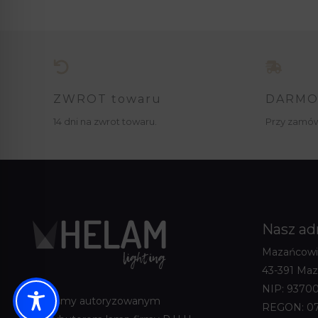
ZWROT towaru
DARMO
14 dni na zwrot towaru.
Przy zamów
Nasz ad
Mazańcowi
43-391 Ma
NIP: 93700
Jesteśmy autoryzowanym
REGON: 0