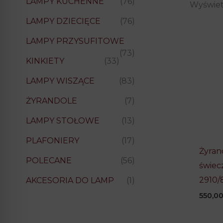
LAMPY KUCHENNE
(76)
Wyświet
LAMPY DZIECIĘCE
(76)
LAMPY PRZYSUFITOWE
(73)
KINKIETY
(33)
LAMPY WISZĄCE
(83)
ŻYRANDOLE
(7)
LAMPY STOŁOWE
(13)
PLAFONIERY
(17)
Żyran
POLECANE
(56)
świec
2910/
AKCESORIA DO LAMP
(1)
550,0