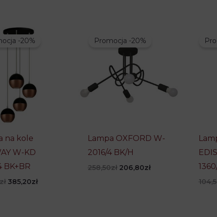
ocja -20%
Promocja -20%
Pro
 na kole
Lampa OXFORD W-
Lamp
AY W-KD
2016/4 BK/H
EDIS
4 BK+BR
1360
Pierwotna
Aktualna
258,50
zł
206,80
zł
cena
cena
Pierwotna
Aktualna
zł
385,20
zł
104,
wynosiła:
wynosi:
cena
cena
258,50zł.
206,80zł.
wynosiła:
wynosi:
481,50zł.
385,20zł.