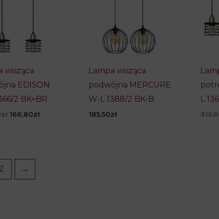
 wisząca
Lampa wisząca
Lamp
ójna EDISON
podwójna MERCURE
potr
366/2 BK+BR
W-L 1388/2 BK-B
L 13
Pierwotna
Aktualna
0
zł
166,80
zł
185,50
zł
313,
cena
cena
wynosiła:
wynosi:
208,50zł.
166,80zł.
2
→