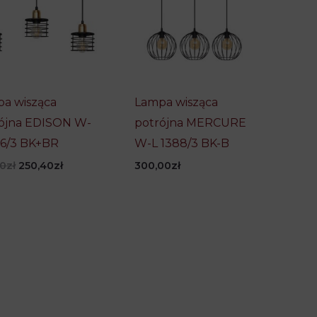
a wisząca
Lampa wisząca
ójna EDISON W-
potrójna MERCURE
66/3 BK+BR
W-L 1388/3 BK-B
Pierwotna
Aktualna
00
zł
250,40
zł
300,00
zł
cena
cena
wynosiła:
wynosi:
313,00zł.
250,40zł.