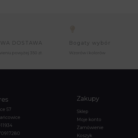
WA DOSTAWA
Bogaty wybór
ieniu powyżej 350 zł.
Wzorów i kolorów
Zakupy
res
ce 57
Sklep
zańcowice
Moje konto
11934
Zamówienie
70917280
Koszyk