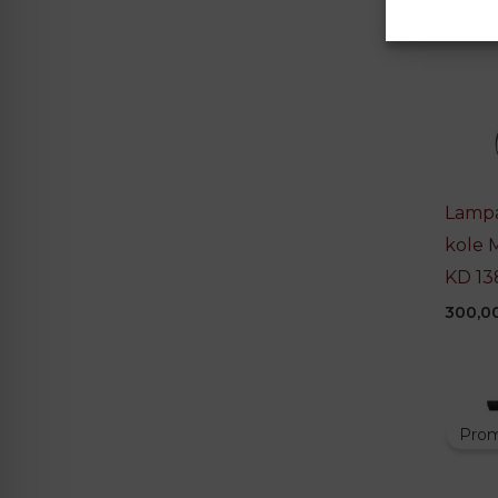
Lampa
kole
KD 13
300,0
Prom