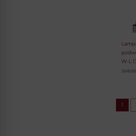
Lampa
podw
W-L 1
208,5
1