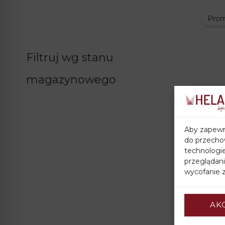
Prom
Filtruj wg stanu
magazynowego
Lampa
Aby zapewni
MERC
do przechow
76,00
technologi
przeglądani
wycofanie z
AK