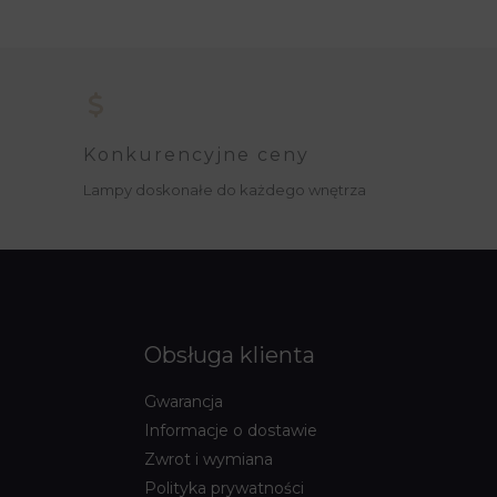
Konkurencyjne ceny
Lampy doskonałe do każdego wnętrza
Obsługa klienta
Gwarancja
Informacje o dostawie
Zwrot i wymiana
Polityka prywatności