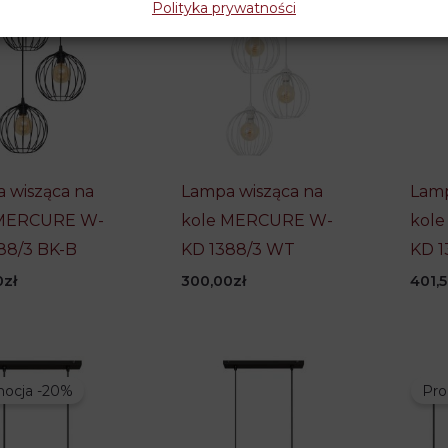
Polityka prywatności
 wisząca na
Lampa wisząca na
Lamp
 MERCURE W-
kole MERCURE W-
kol
88/3 BK-B
KD 1388/3 WT
KD 1
0
zł
300,00
zł
401,
ocja -20%
Pro