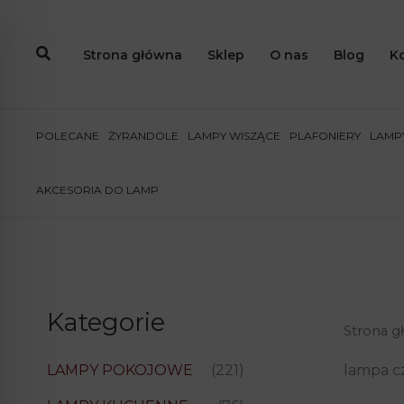
Przejdź
do
Strona główna
Sklep
O nas
Blog
K
treści
POLECANE
ŻYRANDOLE
LAMPY WISZĄCE
PLAFONIERY
LAMPY
AKCESORIA DO LAMP
Kategorie
Strona g
lampa c
LAMPY POKOJOWE
(221)