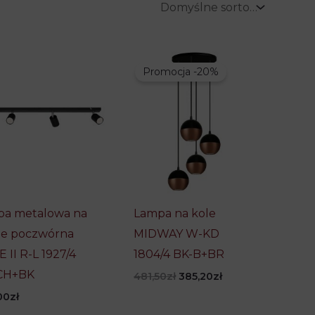
Promocja -20%
a metalowa na
Lampa na kole
wie poczwórna
MIDWAY W-KD
 II R-L 1927/4
1804/4 BK-B+BR
CH+BK
Pierwotna
Aktualna
481,50
zł
385,20
zł
cena
cena
00
zł
wynosiła:
wynosi:
481,50zł.
385,20zł.