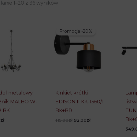
lanie 1–20 z 36 wyników
Promocja -20%
dol metalowy
Kinkiet krótki
Lamp
znik MALBO W-
EDISON II KK-1360/1
list
8 BK
BK+BR
TUNE
BK+
Pierwotna
Aktualna
0
zł
115,00
zł
92,00
zł
cena
cena
349,
wynosiła:
wynosi:
115,00zł.
92,00zł.