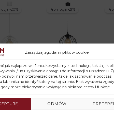
ocja -20%
Promocja -21%
Pro
Zarządzaj zgodami plików cookie
 wisząca
Lampa wisząca
Lamp
ć jak najlepsze wrażenia, korzystamy z technologii, takich jak pli
URE biała
MERCURE czarna
kole
ywania i/lub uzyskiwania dostępu do informacji o urządzeniu. Z
Pierwotna
Aktualna
Pierwotna
Aktualna
zł
60,80
zł
76,00
zł
60,00
zł
313,
e pozwoli nam przetwarzać dane, takie jak zachowanie podczas
cena
cena
cena
cena
a lub unikalne identyfikatory na tej stronie. Brak wyrażenia zgody
wynosiła:
wynosi:
wynosiła:
wynosi:
gody może niekorzystnie wpłynąć na niektóre cechy i funkcje.
76,00zł.
60,80zł.
76,00zł.
60,00zł.
CEPTUJĘ
ODMÓW
PREFERE