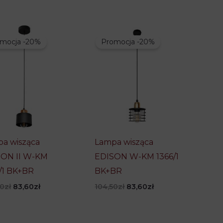
mocja -20%
Promocja -20%
a wisząca
Lampa wisząca
ON II W-KM
EDISON W-KM 1366/1
/1 BK+BR
BK+BR
Pierwotna
Aktualna
Pierwotna
Aktualna
50
zł
83,60
zł
104,50
zł
83,60
zł
cena
cena
cena
cena
wynosiła:
wynosi:
wynosiła:
wynosi:
104,50zł.
83,60zł.
104,50zł.
83,60zł.