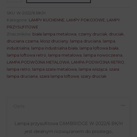
Lampa
przysufitowa
SKU:
W-2022/6 BK/H
CAMBRIDGE
Kategorie:
LAMPY KUCHENNE
,
LAMPY POKOJOWE
,
LAMPY
W-
PRZYSUFITOWE
Znaczników:
biała lampa metalowa
,
czarny druciak
,
druciak
,
2022/6
druciana czarna
,
klosz druciany
,
lampa druciana
,
lampa
BK/H
industrialna
,
lampa industrialna biała
,
lampa loftowa biała
,
lampa loftowa retro
,
lampa metalowa
,
lampa nowoczesna
,
LAMPA PODWÓJNA METALOWA
,
LAMPA PODWÓJNA RETRO
,
lampa retro
,
lampa szara metalowa
,
lampa wisząca
,
szara
lampa druciana
,
szara lampa loftowa
,
szary druciak
Opis
Lampa przysufitowa CAMBRIDGE W-2022/6 BK/H
jest idealnym rozwiązaniem do prostego,