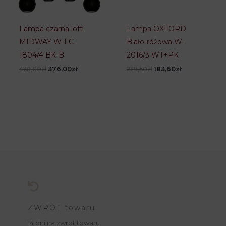
Lampa czarna loft
Lampa OXFORD
MIDWAY W-LC
Biało-różowa W-
1804/4 BK-B
2016/3 WT+PK
Pierwotna
Aktualna
Pierwotna
Aktualna
470,00
zł
376,00
zł
229,50
zł
183,60
zł
cena
cena
cena
cena
wynosiła:
wynosi:
wynosiła:
wynosi:
470,00zł.
376,00zł.
229,50zł.
183,60zł.
ZWROT towaru
14 dni na zwrot towaru.