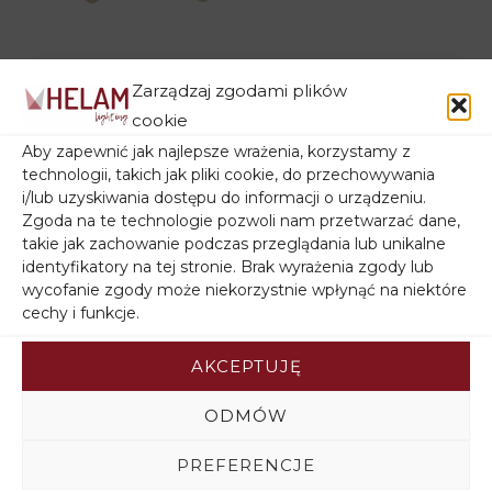
Plafon czarny
Zarządzaj zgodami plików
OXFORD W-2016/5
cookie
BK
Aby zapewnić jak najlepsze wrażenia, korzystamy z
Pierwotna
Aktualna
272,50
zł
218,00
zł
technologii, takich jak pliki cookie, do przechowywania
cena
cena
Poprzednia najniższa
i/lub uzyskiwania dostępu do informacji o urządzeniu.
wynosiła:
wynosi:
cena:
218,00
zł
.
Zgoda na te technologie pozwoli nam przetwarzać dane,
272,50zł.
218,00zł.
takie jak zachowanie podczas przeglądania lub unikalne
identyfikatory na tej stronie. Brak wyrażenia zgody lub
wycofanie zgody może niekorzystnie wpłynąć na niektóre
cechy i funkcje.
Podobne produkty
AKCEPTUJĘ
ODMÓW
PREFERENCJE