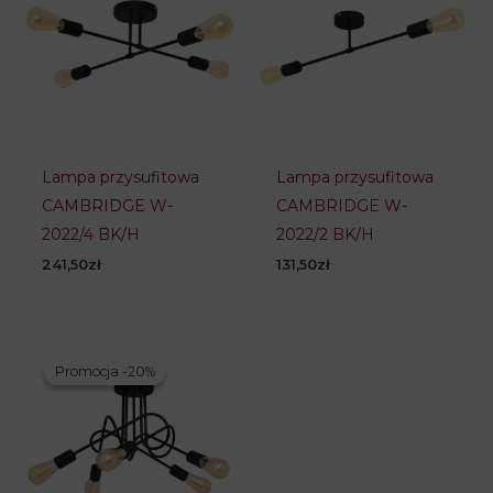
Długość /
58 cm
Średnica
Szerokość
58 cm
Wysokość
23
Lampa przysufitowa
Lampa przysufitowa
Liczba żarówek
6
CAMBRIDGE W-
CAMBRIDGE W-
Rodzaj gwintu
E27
2022/4 BK/H
2022/2 BK/H
241,50
zł
131,50
zł
Promocja -20%
Promocja -20%