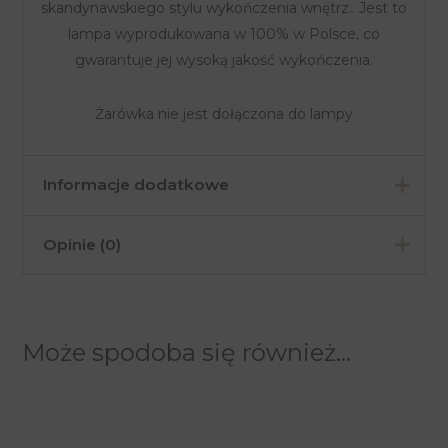
skandynawskiego stylu wykończenia wnętrz.. Jest to
lampa wyprodukowana w 100% w Polsce, co
gwarantuje jej wysoką jakość wykończenia.
Żarówka nie jest dołączona do lampy
Informacje dodatkowe
Opinie (0)
Kolor
Czarny
Materiał
Metal
Na razie nie ma opinii o produkcie.
Pomieszczenia
Jadalnia, Salon
Może spodoba się również…
Tylko zalogowani klienci, którzy kupili ten produkt
Industrialny,
Styl
mogą napisać opinię.
Nowoczesny
Seria
CAMBRIDGE