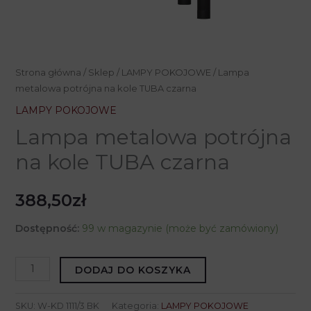
Strona główna
/
Sklep
/
LAMPY POKOJOWE
/ Lampa
metalowa potrójna na kole TUBA czarna
LAMPY POKOJOWE
Lampa metalowa potrójna
na kole TUBA czarna
388,50
zł
Dostępność:
99 w magazynie (może być zamówiony)
ilość
DODAJ DO KOSZYKA
Lampa
metalowa
SKU:
W-KD 1111/3 BK
Kategoria:
LAMPY POKOJOWE