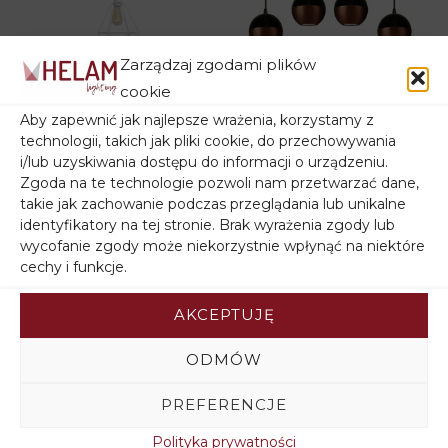
Seria
TUBA
Zarządzaj zgodami plików
Lampa wisząca
Lampa loft MIDWAY
cookie
metalowa druciana
W-LC 1804/4 BK-
Aby zapewnić jak najlepsze wrażenia, korzystamy z
KARO W-KM 1311/1
B+BR
technologii, takich jak pliki cookie, do przechowywania
WT
Pierwotna
Aktualna
470,00
zł
376,00
zł
i/lub uzyskiwania dostępu do informacji o urządzeniu.
cena
cena
Zgoda na te technologie pozwoli nam przetwarzać dane,
99,00
zł
wynosiła:
wynosi:
takie jak zachowanie podczas przeglądania lub unikalne
470,00zł.
376,00zł.
identyfikatory na tej stronie. Brak wyrażenia zgody lub
wycofanie zgody może niekorzystnie wpłynąć na niektóre
cechy i funkcje.
Promocja -20%
Promocja -20%
Promocja -20%
Promocja -20%
AKCEPTUJĘ
ODMÓW
PREFERENCJE
Polityka prywatności