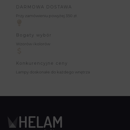
DARMOWA DOSTAWA
Przy zamówieniu powyżej 350 zł.
Bogaty wybór
Wzorów i kolorów
Konkurencyjne ceny
Lampy doskonałe do każdego wnętrza