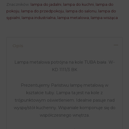
potrójna
Znaczników:
lampa do jadalni
,
lampa do kuchni
,
lampa do
na
pokoju
,
lampa do przedpokoju
,
lampa do salonu
,
lampa do
sypialni
,
lampa industrialna
,
lampa metalowa
,
lampa wisząca
kole
TUBA
czarna
Opis
Lampa metalowa potrójna na kole TUBA biała W-
KD 1111/3 BK
Prezentujemy Państwu lampę metalową w
kształcie tuby. Lampa ta jest na kole z
trójpunktowym oświetleniem. Idealnie pasuje nad
wyspę/stół kuchenny. Wspaniale komponuje się do
współczesnego wnętrza.