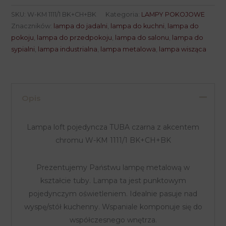
loft
SKU:
W-KM 1111/1 BK+CH+BK
Kategoria:
LAMPY POKOJOWE
pojedyncza
Znaczników:
lampa do jadalni
,
lampa do kuchni
,
lampa do
TUBA
pokoju
,
lampa do przedpokoju
,
lampa do salonu
,
lampa do
sypialni
,
lampa industrialna
,
lampa metalowa
,
lampa wisząca
czarna
z
akcentem
chromu
Opis
Lampa loft pojedyncza TUBA czarna z akcentem
chromu W-KM 1111/1 BK+CH+BK
Prezentujemy Państwu lampę metalową w
kształcie tuby. Lampa ta jest punktowym
pojedynczym oświetleniem. Idealnie pasuje nad
wyspę/stół kuchenny. Wspaniale komponuje się do
współczesnego wnętrza.