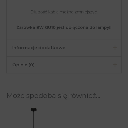
Długość kabla można zmniejszyć.
Żarówka 8W GU10 jest dołączona do lampy!!
Informacje dodatkowe
Opinie (0)
Kolor
Chrom, Czarny
Materiał
Metal
Na razie nie ma opinii o produkcie.
Wysokość
90 cm
Może spodoba się również…
Tylko zalogowani klienci, którzy kupili ten produkt
Szerokość
10 cm
mogą napisać opinię.
Długość /
5,5 cm
Średnica