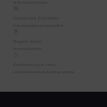
14 dni na zwrot towaru.
DARMOWA DOSTAWA
Przy zamówieniu powyżej 350 zł.
Bogaty wybór
Wzorów i kolorów
Konkurencyjne ceny
Lampy doskonałe do każdego wnętrza