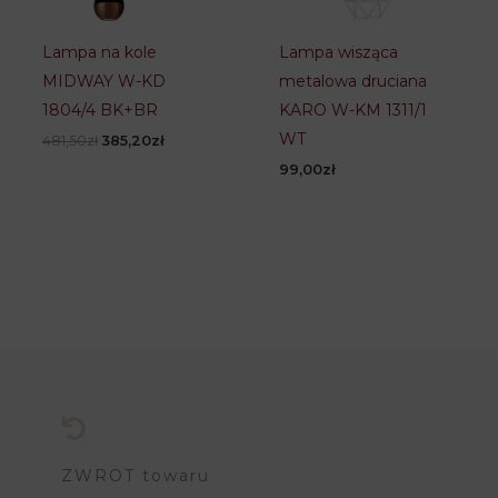
Lampa na kole
Lampa wisząca
MIDWAY W-KD
metalowa druciana
1804/4 BK+BR
KARO W-KM 1311/1
WT
Pierwotna
Aktualna
481,50
zł
385,20
zł
cena
cena
99,00
zł
wynosiła:
wynosi:
481,50zł.
385,20zł.
ZWROT towaru