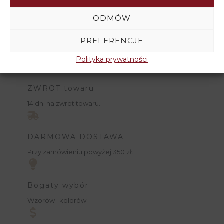
ODMÓW
PREFERENCJE
Polityka prywatności
ZWROT towaru
14 dni na zwrot towaru.
DARMOWA DOSTAWA
Przy zamówieniu powyżej 350 zł.
Bogaty wybór
Wzorów i kolorów