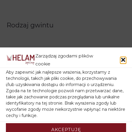
Rodzaj gwintu
Zarządzaj zgodami plików
cookie
Aby zapewnić jak najlepsze wrażenia, korzystamy z
technologii, takich jak pliki cookie, do przechowywania
Filtruj wg ceny
i/lub uzyskiwania dostępu do informacji o urządzeniu.
Zgoda na te technologie pozwoli nam przetwarzać dane,
takie jak zachowanie podczas przeglądania lub unikalne
identyfikatory na tej stronie. Brak wyrażenia zgody lub
wycofanie zgody może niekorzystnie wpłynąć na niektóre
cechy i funkcje.
Filtruj wg stanu magazynowego
AKCEPTUJĘ