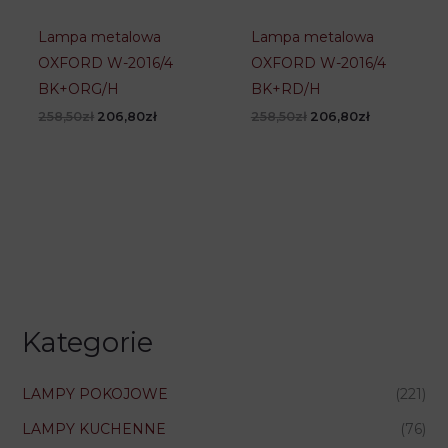
Lampa metalowa
Lampa metalowa
OXFORD W-2016/4
OXFORD W-2016/4
BK+ORG/H
BK+RD/H
Pierwotna
Aktualna
Pierwotna
Aktualna
258,50
zł
206,80
zł
258,50
zł
206,80
zł
cena
cena
cena
cena
wynosiła:
wynosi:
wynosiła:
wynosi:
258,50zł.
206,80zł.
258,50zł.
206,80zł.
Kategorie
LAMPY POKOJOWE
(221)
LAMPY KUCHENNE
(76)