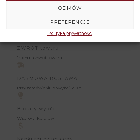
ODMÓW
PREFERENCJE
Polityka prywatności
ZWROT towaru
14 dni na zwrot towaru.
DARMOWA DOSTAWA
Przy zamówieniu powyżej 350 zł.
Bogaty wybór
Wzorów i kolorów
Konkurencyjne ceny