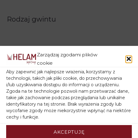
Rodzaj gwintu
Zarządzaj zgodami plików
cookie
Aby zapewnić jak najlepsze wrażenia, korzystamy z
technologii, takich jak pliki cookie, do przechowywania
Filtruj wg ceny
i/lub uzyskiwania dostępu do informacji o urządzeniu.
Zgoda na te technologie pozwoli nam przetwarzać dane,
takie jak zachowanie podczas przeglądania lub unikalne
identyfikatory na tej stronie. Brak wyrażenia zgody lub
wycofanie zgody może niekorzystnie wpłynąć na niektóre
Filtruj wg stanu magazynowego
cechy i funkcje.
AKCEPTUJĘ