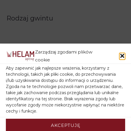
Rodzaj gwintu
Zarządzaj zgodami plików
cookie
Aby zapewnić jak najlepsze wrażenia, korzystamy z
technologii, takich jak pliki cookie, do przechowywania
Filtruj wg ceny
i/lub uzyskiwania dostępu do informacji o urządzeniu.
Zgoda na te technologie pozwoli nam przetwarzać dane,
takie jak zachowanie podczas przeglądania lub unikalne
identyfikatory na tej stronie. Brak wyrażenia zgody lub
wycofanie zgody może niekorzystnie wpłynąć na niektóre
Filtruj wg stanu magazynowego
cechy i funkcje.
AKCEPTUJĘ