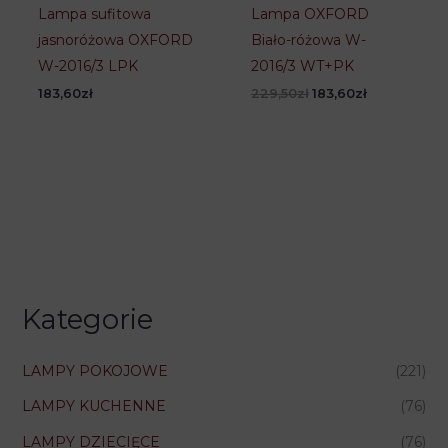
Lampa sufitowa
Lampa OXFORD
jasnoróżowa OXFORD
Biało-różowa W-
W-2016/3 LPK
2016/3 WT+PK
Pierwotna
Aktualna
183,60
zł
229,50
zł
183,60
zł
cena
cena
wynosiła:
wynosi:
229,50zł.
183,60zł.
Kategorie
LAMPY POKOJOWE
(221)
LAMPY KUCHENNE
(76)
LAMPY DZIECIĘCE
(76)