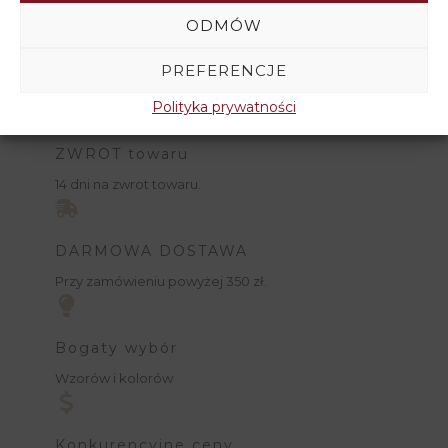
ODMÓW
PREFERENCJE
Polityka prywatności
ZWROT towaru
14 dni na zwrot towaru.
DARMOWA DOSTAWA
Przy zamówieniu powyżej 350 zł.
Bogaty wybór
Wzorów i kolorów
Konkurencyjne ceny