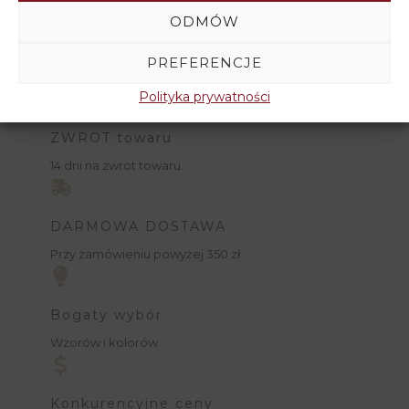
ODMÓW
PREFERENCJE
Polityka prywatności
ZWROT towaru
14 dni na zwrot towaru.
DARMOWA DOSTAWA
Przy zamówieniu powyżej 350 zł.
Bogaty wybór
Wzorów i kolorów
Konkurencyjne ceny