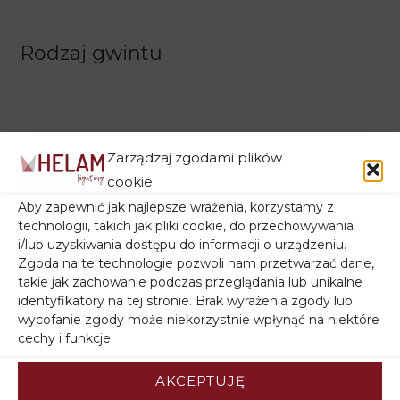
Rodzaj gwintu
Zarządzaj zgodami plików
cookie
Aby zapewnić jak najlepsze wrażenia, korzystamy z
technologii, takich jak pliki cookie, do przechowywania
Filtruj wg ceny
i/lub uzyskiwania dostępu do informacji o urządzeniu.
Zgoda na te technologie pozwoli nam przetwarzać dane,
takie jak zachowanie podczas przeglądania lub unikalne
identyfikatory na tej stronie. Brak wyrażenia zgody lub
wycofanie zgody może niekorzystnie wpłynąć na niektóre
Filtruj wg stanu magazynowego
cechy i funkcje.
AKCEPTUJĘ