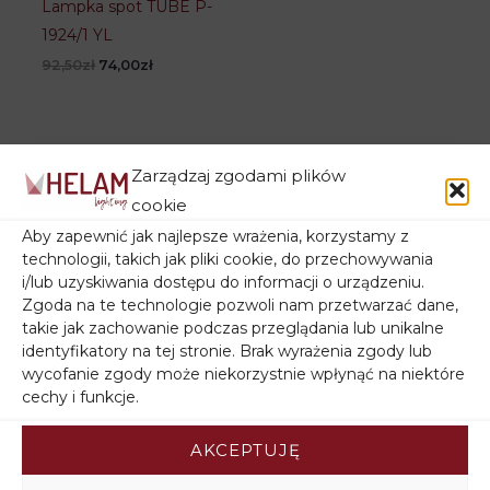
Lampka spot TUBE P-
1924/1 YL
Pierwotna
Aktualna
92,50
zł
74,00
zł
cena
cena
wynosiła:
wynosi:
92,50zł.
74,00zł.
Zarządzaj zgodami plików
cookie
Aby zapewnić jak najlepsze wrażenia, korzystamy z
technologii, takich jak pliki cookie, do przechowywania
i/lub uzyskiwania dostępu do informacji o urządzeniu.
Kategorie
Zgoda na te technologie pozwoli nam przetwarzać dane,
takie jak zachowanie podczas przeglądania lub unikalne
identyfikatory na tej stronie. Brak wyrażenia zgody lub
LAMPY POKOJOWE
(221)
wycofanie zgody może niekorzystnie wpłynąć na niektóre
cechy i funkcje.
LAMPY KUCHENNE
(76)
LAMPY DZIECIĘCE
(76)
AKCEPTUJĘ
LAMPY PRZYSUFITOWE
(73)