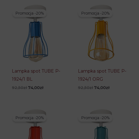
Promocja -20%
Promocja -20%
Lampka spot TUBE P-
Lampka spot TUBE P-
1924/1 BL
1924/1 ORG
Pierwotna
Aktualna
Pierwotna
Aktualna
92,50
zł
74,00
zł
92,50
zł
74,00
zł
cena
cena
cena
cena
wynosiła:
wynosi:
wynosiła:
wynosi:
92,50zł.
74,00zł.
92,50zł.
74,00zł.
Promocja -20%
Promocja -20%