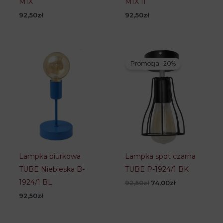
MIX
MIX II
92,50
zł
92,50
zł
Promocja -20%
Lampka biurkowa
Lampka spot czarna
TUBE Niebieska B-
TUBE P-1924/1 BK
1924/1 BL
Pierwotna
Aktualna
92,50
zł
74,00
zł
cena
cena
92,50
zł
wynosiła:
wynosi:
92,50zł.
74,00zł.