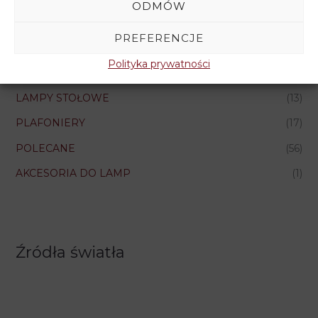
ODMÓW
KINKIETY
(33)
PREFERENCJE
LAMPY WISZĄCE
(83)
Polityka prywatności
ŻYRANDOLE
(7)
LAMPY STOŁOWE
(13)
PLAFONIERY
(17)
POLECANE
(56)
AKCESORIA DO LAMP
(1)
Źródła światła