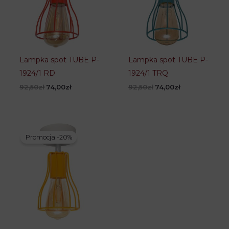
Lampka spot TUBE P-
Lampka spot TUBE P-
1924/1 RD
1924/1 TRQ
Pierwotna
Aktualna
Pierwotna
Aktualna
92,50
zł
74,00
zł
92,50
zł
74,00
zł
cena
cena
cena
cena
wynosiła:
wynosi:
wynosiła:
wynosi:
92,50zł.
74,00zł.
92,50zł.
74,00zł.
Promocja -20%