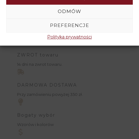
ODMÓW
PREFERENCJE
Polityka prywatności
ZWROT towaru
14 dni na zwrot towaru.
DARMOWA DOSTAWA
Przy zamówieniu powyżej 350 zł.
Bogaty wybór
Wzorów i kolorów