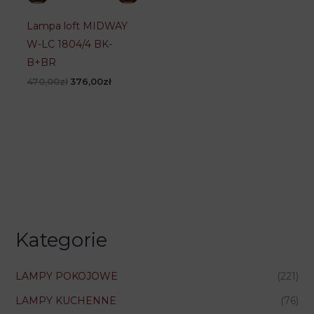
Lampa loft MIDWAY
W-LC 1804/4 BK-
B+BR
Pierwotna
Aktualna
470,00
zł
376,00
zł
cena
cena
wynosiła:
wynosi:
470,00zł.
376,00zł.
Kategorie
LAMPY POKOJOWE
(221)
LAMPY KUCHENNE
(76)