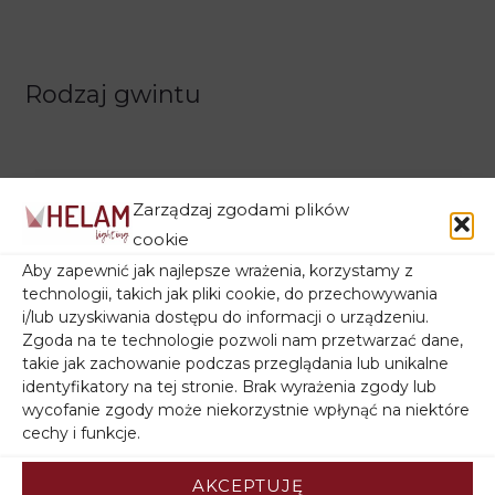
Rodzaj gwintu
Zarządzaj zgodami plików
cookie
Aby zapewnić jak najlepsze wrażenia, korzystamy z
technologii, takich jak pliki cookie, do przechowywania
Filtruj wg ceny
i/lub uzyskiwania dostępu do informacji o urządzeniu.
Zgoda na te technologie pozwoli nam przetwarzać dane,
takie jak zachowanie podczas przeglądania lub unikalne
identyfikatory na tej stronie. Brak wyrażenia zgody lub
wycofanie zgody może niekorzystnie wpłynąć na niektóre
cechy i funkcje.
Filtruj wg stanu magazynowego
AKCEPTUJĘ