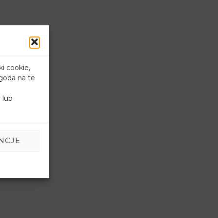
ki cookie,
goda na te
 lub
NCJE