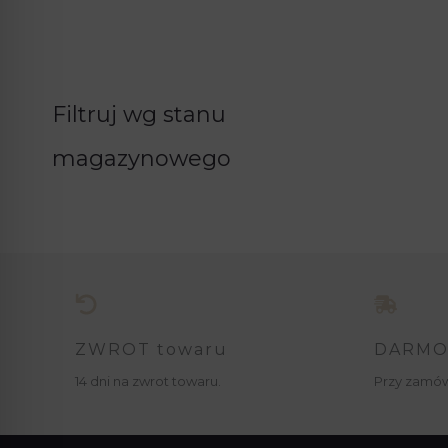
Filtruj wg stanu
magazynowego
ZWROT towaru
DARMO
14 dni na zwrot towaru.
Przy zamów