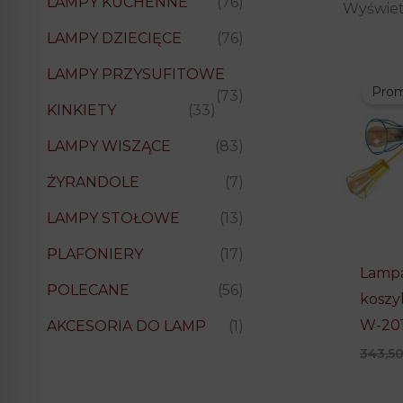
LAMPY KUCHENNE
(76)
Wyświet
LAMPY DZIECIĘCE
(76)
LAMPY PRZYSUFITOWE
Prom
(73)
KINKIETY
(33)
LAMPY WISZĄCE
(83)
ŻYRANDOLE
(7)
LAMPY STOŁOWE
(13)
PLAFONIERY
(17)
Lampa
POLECANE
(56)
kosz
W-201
AKCESORIA DO LAMP
(1)
343,5