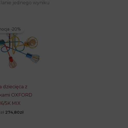
lanie jednego wyniku
ocja -20%
 dziecięca z
ykami OXFORD
6/5K MIX
Pierwotna
Aktualna
0
zł
274,80
zł
cena
cena
wynosiła:
wynosi:
343,50zł.
274,80zł.