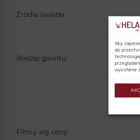
Źródła światła
Aby zapewni
do przechow
technologi
Rodzaj gwintu
przeglądani
wycofanie z
AK
Filtruj wg ceny