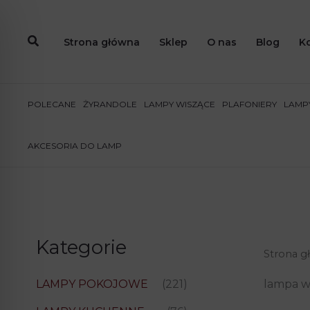
Przejdź
do
Strona główna
Sklep
O nas
Blog
K
treści
POLECANE
ŻYRANDOLE
LAMPY WISZĄCE
PLAFONIERY
LAMPY
AKCESORIA DO LAMP
Kategorie
Strona g
lampa w
LAMPY POKOJOWE
(221)