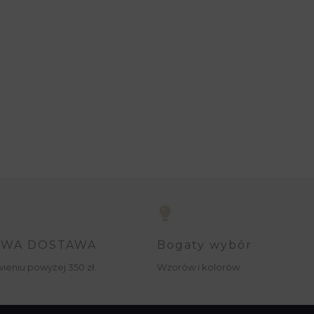
WA DOSTAWA
Bogaty wybór
ieniu powyżej 350 zł.
Wzorów i kolorów