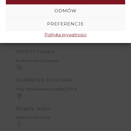
ODMÓW
PREFERENCJE
Polityka prywatności
ZWROT towaru
14 dni na zwrot towaru.
DARMOWA DOSTAWA
Przy zamówieniu powyżej 350 zł.
Bogaty wybór
Wzorów i kolorów