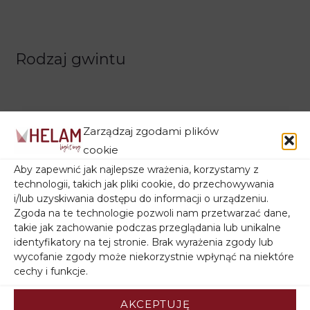
Rodzaj gwintu
Zarządzaj zgodami plików
cookie
Aby zapewnić jak najlepsze wrażenia, korzystamy z
technologii, takich jak pliki cookie, do przechowywania
Filtruj wg ceny
i/lub uzyskiwania dostępu do informacji o urządzeniu.
Zgoda na te technologie pozwoli nam przetwarzać dane,
takie jak zachowanie podczas przeglądania lub unikalne
identyfikatory na tej stronie. Brak wyrażenia zgody lub
wycofanie zgody może niekorzystnie wpłynąć na niektóre
cechy i funkcje.
Filtruj wg stanu magazynowego
AKCEPTUJĘ