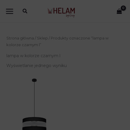
Przejdź
do
treści
Strona główna
/
Sklep
/ Produkty oznaczone “lampa w
kolorze czarnym l”
lampa w kolorze czarnym l
Wyświetlanie jednego wyniku