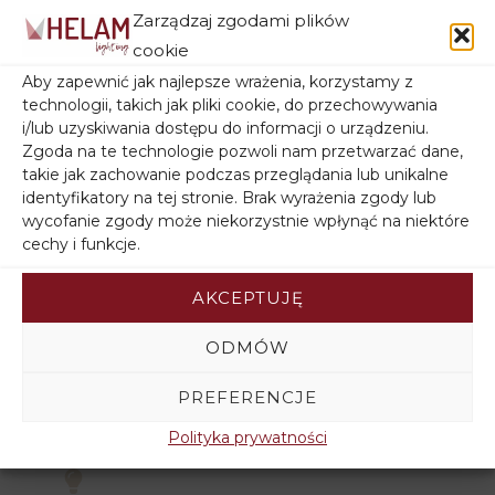
Zarządzaj zgodami plików
cookie
Filtruj wg stanu magazynowego
Aby zapewnić jak najlepsze wrażenia, korzystamy z
technologii, takich jak pliki cookie, do przechowywania
i/lub uzyskiwania dostępu do informacji o urządzeniu.
Zgoda na te technologie pozwoli nam przetwarzać dane,
takie jak zachowanie podczas przeglądania lub unikalne
identyfikatory na tej stronie. Brak wyrażenia zgody lub
wycofanie zgody może niekorzystnie wpłynąć na niektóre
cechy i funkcje.
AKCEPTUJĘ
ZWROT towaru
ODMÓW
14 dni na zwrot towaru.
PREFERENCJE
DARMOWA DOSTAWA
Polityka prywatności
Przy zamówieniu powyżej 350 zł.