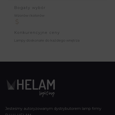
Bogaty wybór
Wzorów i kolorów
Konkurencyjne ceny
Lampy doskonałe do każdego wnętrza
Jesteśmy autoryzowanym dystrybutorem lamp firmy