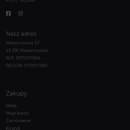
P.H.U. HELAM
Nasz adres
Mazańcowice 57
43-391 Mazańcowice
NIP: 9370011934
REGON: 070917280
Zakupy
Sklep
Moje konto
Zamówienie
Koszyk