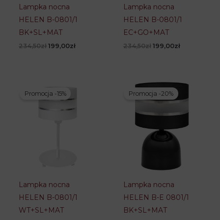
Lampka nocna
Lampka nocna
HELEN B-0801/1
HELEN B-0801/1
BK+SL+MAT
EC+GO+MAT
Pierwotna
Aktualna
Pierwotna
Aktualna
234,50
zł
199,00
zł
234,50
zł
199,00
zł
cena
cena
cena
cena
wynosiła:
wynosi:
wynosiła:
wynosi:
234,50zł.
199,00zł.
234,50zł.
199,00zł.
Promocja -15%
Promocja -20%
Lampka nocna
Lampka nocna
HELEN B-0801/1
HELEN B-E 0801/1
WT+SL+MAT
BK+SL+MAT