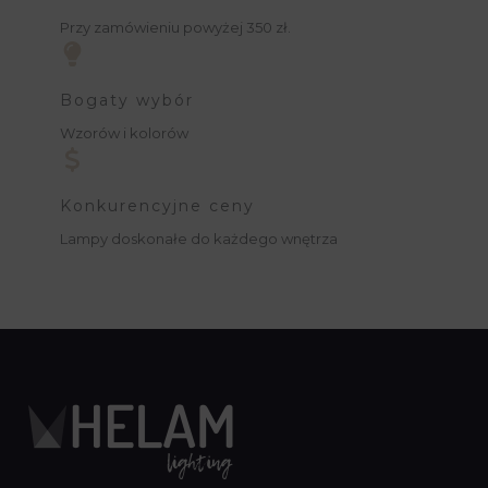
Przy zamówieniu powyżej 350 zł.
Bogaty wybór
Wzorów i kolorów
Konkurencyjne ceny
Lampy doskonałe do każdego wnętrza