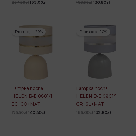
Pierwotna
Aktualna
Pierwotna
Aktualna
234,50
zł
199,00
zł
163,50
zł
130,80
zł
cena
cena
cena
cena
wynosiła:
wynosi:
wynosiła:
wynosi:
234,50zł.
199,00zł.
163,50zł.
130,80zł.
Promocja -20%
Promocja -20%
Lampka nocna
Lampka nocna
HELEN B-E 0801/1
HELEN B-E 0801/1
EC+GO+MAT
GR+SL+MAT
Pierwotna
Aktualna
Pierwotna
Aktualna
175,50
zł
140,40
zł
166,00
zł
132,80
zł
cena
cena
cena
cena
wynosiła:
wynosi:
wynosiła:
wynosi:
175,50zł.
140,40zł.
166,00zł.
132,80zł.