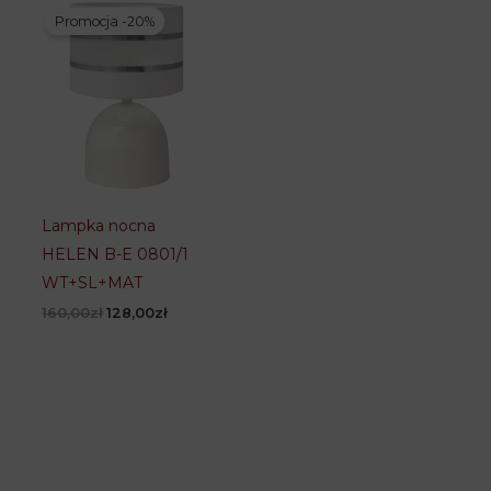
Promocja -20%
Lampka nocna
HELEN B-E 0801/1
WT+SL+MAT
Pierwotna
Aktualna
160,00
zł
128,00
zł
cena
cena
wynosiła:
wynosi:
160,00zł.
128,00zł.