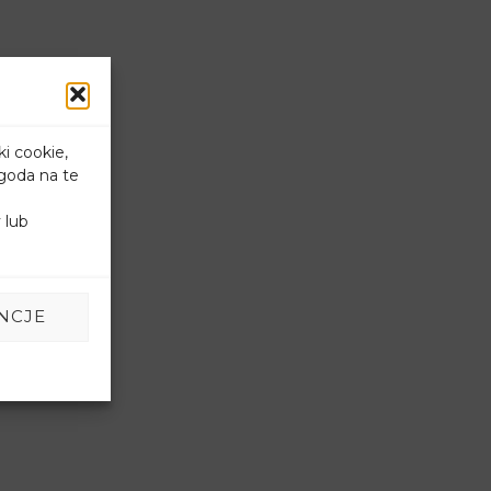
ki cookie,
goda na te
 lub
NCJE