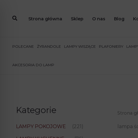
Przejdź
do
Strona główna
Sklep
O nas
Blog
K
treści
POLECANE
ŻYRANDOLE
LAMPY WISZĄCE
PLAFONIERY
LAMPY
AKCESORIA DO LAMP
Kategorie
Strona g
lampa ś
LAMPY POKOJOWE
(221)