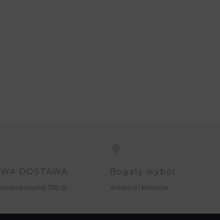
WA DOSTAWA
Bogaty wybór
ieniu powyżej 350 zł.
Wzorów i kolorów