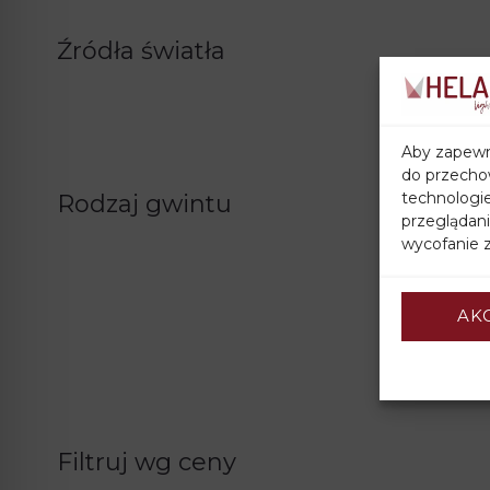
Źródła światła
Aby zapewni
do przechow
technologi
Rodzaj gwintu
przeglądani
wycofanie z
AK
Filtruj wg ceny