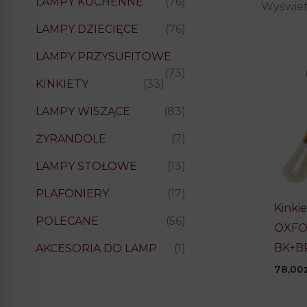
LAMPY KUCHENNE
(76)
Wyświet
LAMPY DZIECIĘCE
(76)
LAMPY PRZYSUFITOWE
(73)
KINKIETY
(33)
LAMPY WISZĄCE
(83)
ŻYRANDOLE
(7)
LAMPY STOŁOWE
(13)
PLAFONIERY
(17)
Kinki
POLECANE
(56)
OXFOR
BK+B
AKCESORIA DO LAMP
(1)
78,00