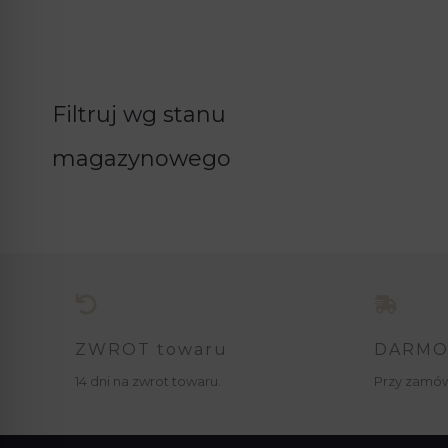
Filtruj wg stanu
magazynowego
ZWROT towaru
DARMO
14 dni na zwrot towaru.
Przy zamów