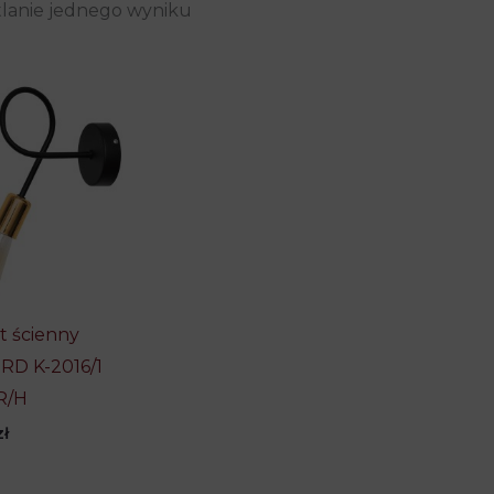
lanie jednego wyniku
et ścienny
D K-2016/1
R/H
zł