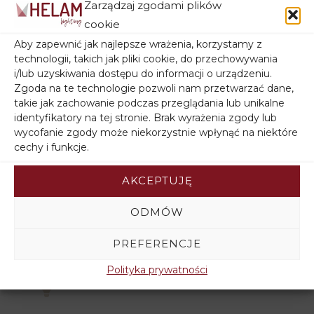
Zarządzaj zgodami plików
cookie
Filtruj wg stanu magazynowego
Aby zapewnić jak najlepsze wrażenia, korzystamy z
technologii, takich jak pliki cookie, do przechowywania
i/lub uzyskiwania dostępu do informacji o urządzeniu.
Zgoda na te technologie pozwoli nam przetwarzać dane,
takie jak zachowanie podczas przeglądania lub unikalne
identyfikatory na tej stronie. Brak wyrażenia zgody lub
wycofanie zgody może niekorzystnie wpłynąć na niektóre
cechy i funkcje.
AKCEPTUJĘ
ZWROT towaru
14 dni na zwrot towaru.
ODMÓW
PREFERENCJE
DARMOWA DOSTAWA
Polityka prywatności
Przy zamówieniu powyżej 350 zł.