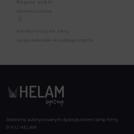
Bogaty wybór
Wzorów i kolorów
Konkurencyjne ceny
Lampy doskonałe do każdego wnętrza
Jesteśmy autoryzowanym dystrybutorem lamp firmy
P.H.U. HELAM