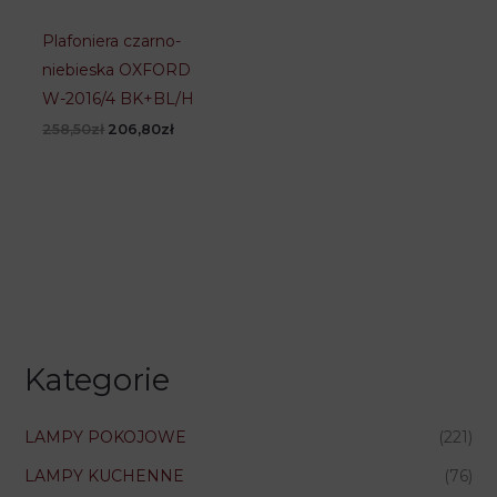
Plafoniera czarno-
niebieska OXFORD
W-2016/4 BK+BL/H
Pierwotna
Aktualna
258,50
zł
206,80
zł
cena
cena
wynosiła:
wynosi:
258,50zł.
206,80zł.
Kategorie
LAMPY POKOJOWE
(221)
LAMPY KUCHENNE
(76)