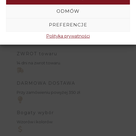
ODMÓW
PREFERENCJE
Polityka prywatności
ZWROT towaru
14 dni na zwrot towaru.
DARMOWA DOSTAWA
Przy zamówieniu powyżej 350 zł.
Bogaty wybór
Wzorów i kolorów