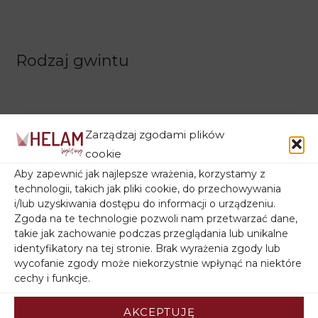
Rodzaj gwintu
Zarządzaj zgodami plików
cookie
Aby zapewnić jak najlepsze wrażenia, korzystamy z
technologii, takich jak pliki cookie, do przechowywania
Filtruj wg ceny
i/lub uzyskiwania dostępu do informacji o urządzeniu.
Zgoda na te technologie pozwoli nam przetwarzać dane,
takie jak zachowanie podczas przeglądania lub unikalne
identyfikatory na tej stronie. Brak wyrażenia zgody lub
wycofanie zgody może niekorzystnie wpłynąć na niektóre
cechy i funkcje.
Filtruj wg stanu magazynowego
AKCEPTUJĘ