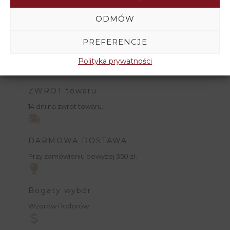
ODMÓW
PREFERENCJE
Polityka prywatności
ZWROT towaru
14 dni na zwrot towaru.
DARMOWA DOSTAWA
Przy zamówieniu powyżej 350 zł.
Bogaty wybór
Wzorów i kolorów