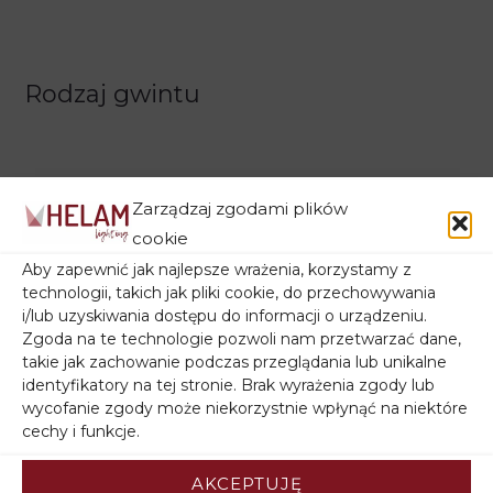
Rodzaj gwintu
Zarządzaj zgodami plików
cookie
Aby zapewnić jak najlepsze wrażenia, korzystamy z
technologii, takich jak pliki cookie, do przechowywania
Filtruj wg ceny
i/lub uzyskiwania dostępu do informacji o urządzeniu.
Zgoda na te technologie pozwoli nam przetwarzać dane,
takie jak zachowanie podczas przeglądania lub unikalne
identyfikatory na tej stronie. Brak wyrażenia zgody lub
wycofanie zgody może niekorzystnie wpłynąć na niektóre
cechy i funkcje.
Filtruj wg stanu magazynowego
AKCEPTUJĘ