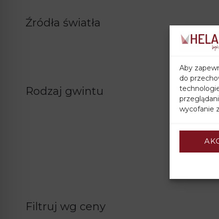
Źródła światła
Aby zapewni
do przechow
technologi
Rodzaj gwintu
przeglądani
wycofanie z
AK
Filtruj wg ceny