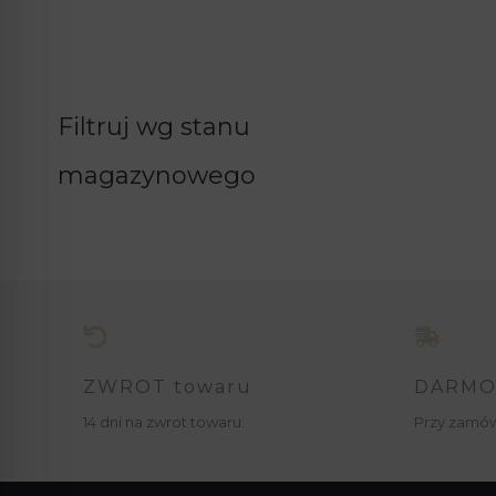
Filtruj wg stanu
magazynowego
ZWROT towaru
DARMO
14 dni na zwrot towaru.
Przy zamów