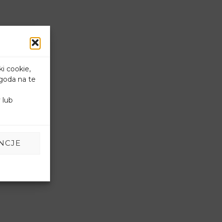
ki cookie,
goda na te
 lub
NCJE