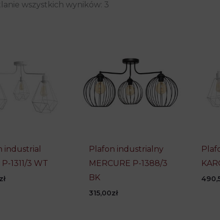
lanie wszystkich wyników: 3
 industrial
Plafon industrialny
Plaf
P-1311/3 WT
MERCURE P-1388/3
KARO
BK
zł
490,
315,00
zł