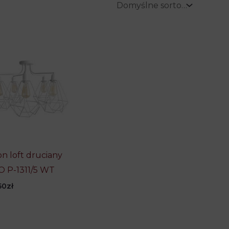
on loft druciany
 P-1311/5 WT
50
zł