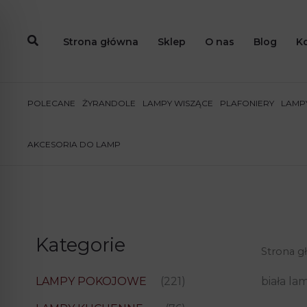
Przejdź
do
Strona główna
Sklep
O nas
Blog
K
treści
POLECANE
ŻYRANDOLE
LAMPY WISZĄCE
PLAFONIERY
LAMPY
AKCESORIA DO LAMP
Kategorie
Strona g
biała la
LAMPY POKOJOWE
(221)