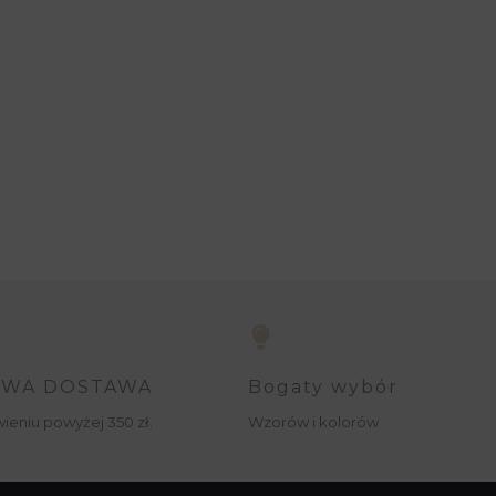
WA DOSTAWA
Bogaty wybór
ieniu powyżej 350 zł.
Wzorów i kolorów