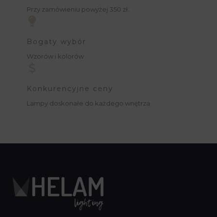
Przy zamówieniu powyżej 350 zł.
Bogaty wybór
Wzorów i kolorów
Konkurencyjne ceny
Lampy doskonałe do każdego wnętrza