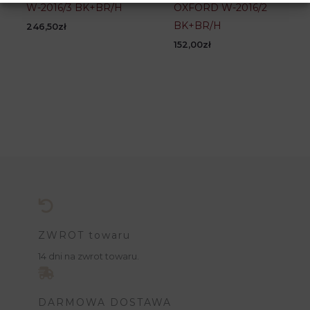
W-2016/3 BK+BR/H
OXFORD W-2016/2
BK+BR/H
246,50
zł
152,00
zł
ZWROT towaru
14 dni na zwrot towaru.
DARMOWA DOSTAWA