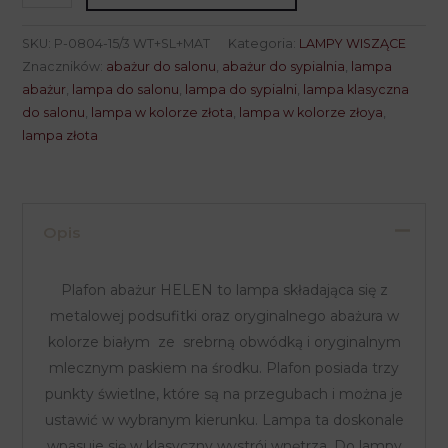
Plafon
abażur
SKU:
P-0804-15/3 WT+SL+MAT
Kategoria:
LAMPY WISZĄCE
HELEN
Znaczników:
abażur do salonu
,
abażur do sypialnia
,
lampa
P-
abażur
,
lampa do salonu
,
lampa do sypialni
,
lampa klasyczna
do salonu
,
lampa w kolorze złota
,
lampa w kolorze złoya
,
0804-
lampa złota
15/3
WT+SL+MAT
Opis
Plafon abażur HELEN to lampa składająca się z
metalowej podsufitki oraz oryginalnego abażura w
kolorze białym ze srebrną obwódką i oryginalnym
mlecznym paskiem na środku. Plafon posiada trzy
punkty świetlne, które są na przegubach i można je
ustawić w wybranym kierunku. Lampa ta doskonale
wpasuje się w klasyczny wystrój wnętrza. Do lampy