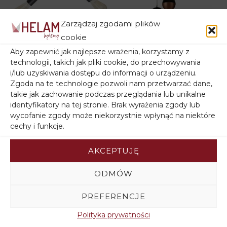
Liczba żarówek
3
Zarządzaj zgodami plików
Rodzaj gwintu
E27
Lampa przysufitowa
Lampa na kole
cookie
czarna HARVARD W-
MIDWAY W-KD
Aby zapewnić jak najlepsze wrażenia, korzystamy z
1026/3 BK
1804/4 BK+BR
technologii, takich jak pliki cookie, do przechowywania
i/lub uzyskiwania dostępu do informacji o urządzeniu.
Pierwotna
Aktualna
218,00
zł
481,50
zł
385,20
zł
Zgoda na te technologie pozwoli nam przetwarzać dane,
cena
cena
wynosiła:
wynosi:
takie jak zachowanie podczas przeglądania lub unikalne
481,50zł.
385,20zł.
identyfikatory na tej stronie. Brak wyrażenia zgody lub
wycofanie zgody może niekorzystnie wpłynąć na niektóre
cechy i funkcje.
AKCEPTUJĘ
ODMÓW
PREFERENCJE
Polityka prywatności
Plafon loft OXFORD
Lampa sufitowa