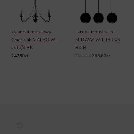
Żyrandol metalowy
Lampa industrialna
świecznik MALBO W-
MIDWAY W-L 1804/3
2910/3 BK
BK-B
Pierwotna
Aktualna
247,50
zł
336,00
zł
268,80
zł
cena
cena
wynosiła:
wynosi:
336,00zł.
268,80zł.