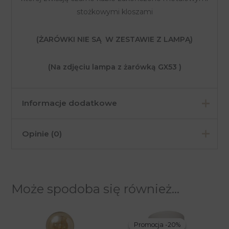
stożkowymi kloszami
(ŻARÓWKI NIE SĄ W ZESTAWIE Z LAMPĄ)
(Na zdjęciu lampa z żarówką GX53 )
Informacje dodatkowe
Opinie (0)
Wymiary
200 cm
Kolor
Czarny
Na razie nie ma opinii o produkcie.
Materiał
Metal
Może spodoba się również…
Tylko zalogowani klienci, którzy kupili ten produkt
Pomieszczenia
Jadalnia, Salon
mogą napisać opinię.
Industrialny,
Styl
Promocja -20%
Promocja -20%
Nowoczesny