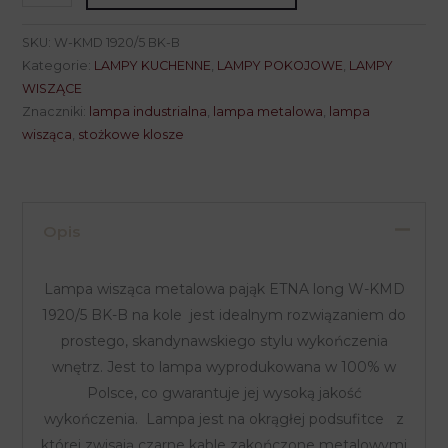
Lampa
wisząca
SKU:
W-KMD 1920/5 BK-B
pająk
Kategorie:
LAMPY KUCHENNE
,
LAMPY POKOJOWE
,
LAMPY
ETNA
WISZĄCE
Znaczniki:
lampa industrialna
,
lampa metalowa
,
lampa
long
wisząca
,
stożkowe klosze
W-
KMD
1920/5
BK-
Opis
B
Lampa wisząca metalowa pająk ETNA long W-KMD
1920/5 BK-B na kole jest idealnym rozwiązaniem do
prostego, skandynawskiego stylu wykończenia
wnętrz. Jest to lampa wyprodukowana w 100% w
Polsce, co gwarantuje jej wysoką jakość
wykończenia. Lampa jest na okrągłej podsufitce z
której zwisają czarne kable zakończone metalowymi