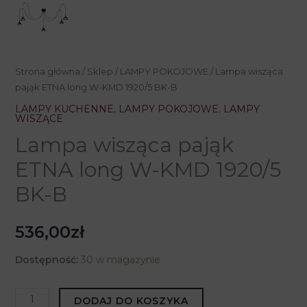
Strona główna
/
Sklep
/
LAMPY POKOJOWE
/ Lampa wisząca
pająk ETNA long W-KMD 1920/5 BK-B
LAMPY KUCHENNE
,
LAMPY POKOJOWE
,
LAMPY
WISZĄCE
Lampa wisząca pająk
ETNA long W-KMD 1920/5
BK-B
536,00
zł
Dostępność:
30 w magazynie
ilość
DODAJ DO KOSZYKA