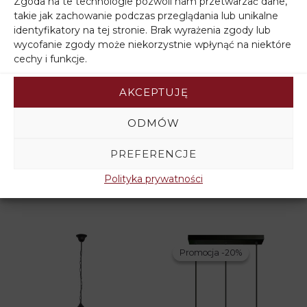
Zgoda na te technologie pozwoli nam przetwarzać dane,
takie jak zachowanie podczas przeglądania lub unikalne
identyfikatory na tej stronie. Brak wyrażenia zgody lub
wycofanie zgody może niekorzystnie wpłynąć na niektóre
cechy i funkcje.
AKCEPTUJĘ
ODMÓW
Kinkiet loft KARO K-
Kinkiet metalowy
1311/1 BK
podwójny MALBO K-
PREFERENCJE
2910/2 BK
116,50
zł
Polityka prywatności
158,00
zł
Promocja -20%
Promocja -20%