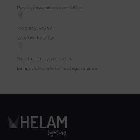
Przy zamówieniu powyżej 350 zł.
Bogaty wybór
Wzorów i kolorów
Konkurencyjne ceny
Lampy doskonałe do każdego wnętrza