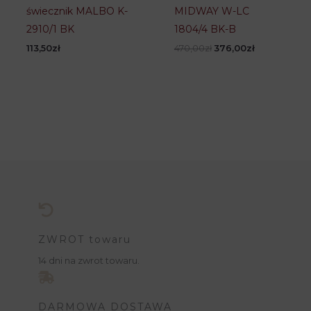
świecznik MALBO K-
MIDWAY W-LC
2910/1 BK
1804/4 BK-B
Pierwotna
Aktualna
113,50
zł
470,00
zł
376,00
zł
cena
cena
wynosiła:
wynosi:
470,00zł.
376,00zł.
ZWROT towaru
14 dni na zwrot towaru.
DARMOWA DOSTAWA