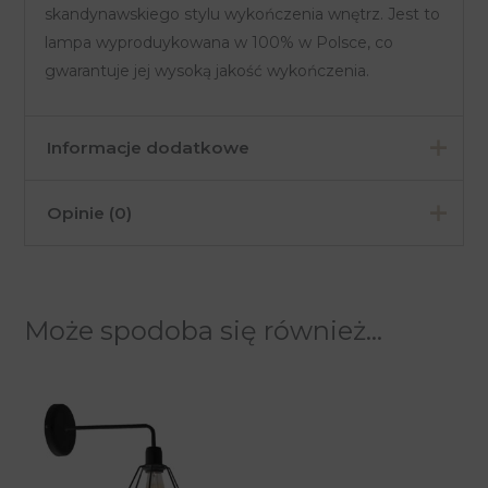
skandynawskiego stylu wykończenia wnętrz. Jest to
lampa wyproduykowana w 100% w Polsce, co
gwarantuje jej wysoką jakość wykończenia.
Informacje dodatkowe
Opinie (0)
Kolor
Czarny
Materiał
Metal
Na razie nie ma opinii o produkcie.
Pomieszczenia
Jadalnia, Salon
Może spodoba się również…
Tylko zalogowani klienci, którzy kupili ten produkt
Industrialny,
Styl
mogą napisać opinię.
Nowoczesny
Seria
ETNA
Długość /
50 cm
Średnica