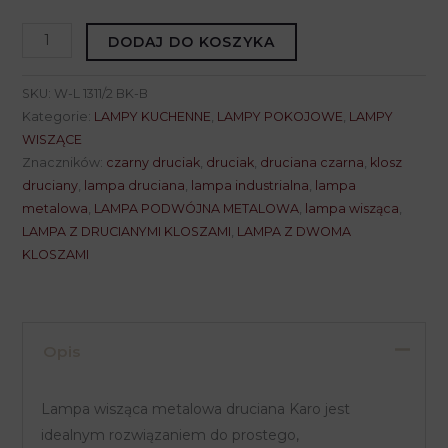
ilość
DODAJ DO KOSZYKA
Lampa
wisząca
SKU:
W-L 1311/2 BK-B
metalowa
Kategorie:
LAMPY KUCHENNE
,
LAMPY POKOJOWE
,
LAMPY
druciana
WISZĄCE
Znaczników:
czarny druciak
,
druciak
,
druciana czarna
,
klosz
KARO
druciany
,
lampa druciana
,
lampa industrialna
,
lampa
W-
metalowa
,
LAMPA PODWÓJNA METALOWA
,
lampa wisząca
,
L
LAMPA Z DRUCIANYMI KLOSZAMI
,
LAMPA Z DWOMA
1311/2
KLOSZAMI
BK-
B
Opis
Lampa wisząca metalowa druciana Karo jest
idealnym rozwiązaniem do prostego,