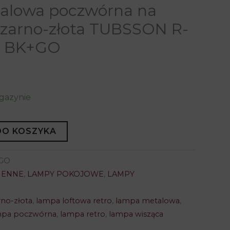
alowa poczwórna na
czarno-złota TUBSSON R-
4 BK+GO
gazynie
DO KOSZYKA
+GO
HENNE
,
LAMPY POKOJOWE
,
LAMPY
no-złota
,
lampa loftowa retro
,
lampa metalowa
,
mpa poczwórna
,
lampa retro
,
lampa wisząca