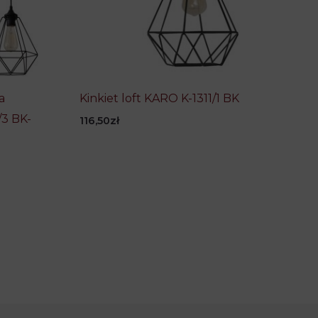
a
Kinkiet loft KARO K-1311/1 BK
/3 BK-
116,50
zł