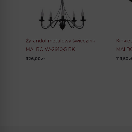
Żyrandol metalowy świecznik
Kinkie
MALBO W-2910/5 BK
MALBO
326,00
zł
113,50
z