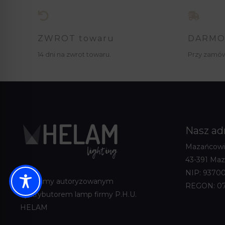
ZWROT towaru
DARMO
14 dni na zwrot towaru.
Przy zamów
Nasz ad
Mazańcowi
43-391 Ma
NIP: 93700
Jesteśmy autoryzowanym
REGON: 0
dystrybutorem lamp firmy P.H.U.
HELAM