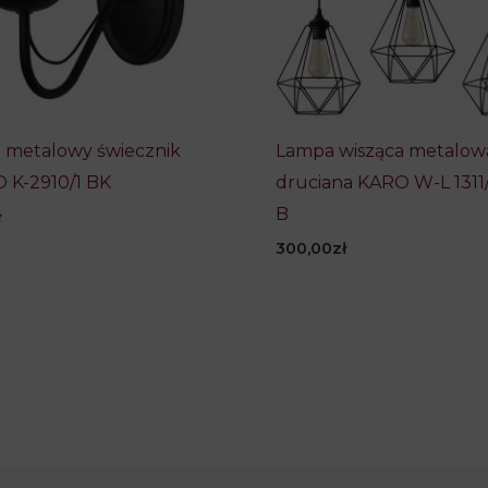
t metalowy świecznik
Lampa wisząca metalow
 K-2910/1 BK
druciana KARO W-L 1311
B
ł
300,00
zł