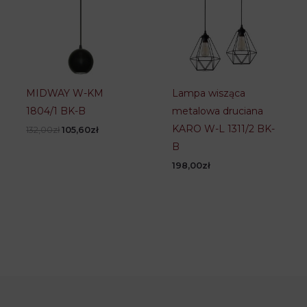
MIDWAY W-KM
Lampa wisząca
1804/1 BK-B
metalowa druciana
KARO W-L 1311/2 BK-
Pierwotna
Aktualna
132,00
zł
105,60
zł
cena
cena
B
wynosiła:
wynosi:
132,00zł.
105,60zł.
198,00
zł