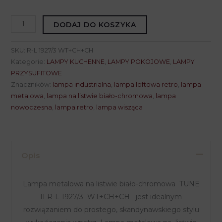
ilość
DODAJ DO KOSZYKA
Lampa
metalowa
SKU:
R-L 1927/3 WT+CH+CH
na
Kategorie:
LAMPY KUCHENNE
,
LAMPY POKOJOWE
,
LAMPY
listwie
PRZYSUFITOWE
Znaczników:
lampa industrialna
,
lampa loftowa retro
,
lampa
biało-
metalowa
,
lampa na listwie biało-chromowa
,
lampa
chromowa
nowoczesna
,
lampa retro
,
lampa wisząca
TUNE
II
R-
L
Opis
1927/3
WT+CH+CH
Lampa metalowa na listwie biało-chromowa TUNE
II R-L 1927/3 WT+CH+CH jest idealnym
rozwiązaniem do prostego, skandynawskiego stylu