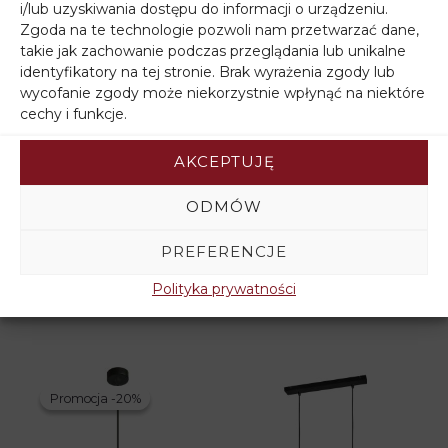
i/lub uzyskiwania dostępu do informacji o urządzeniu.
Zgoda na te technologie pozwoli nam przetwarzać dane,
Promocja -20%
Promocja -20%
Promocja -20%
Promocja -20%
takie jak zachowanie podczas przeglądania lub unikalne
identyfikatory na tej stronie. Brak wyrażenia zgody lub
wycofanie zgody może niekorzystnie wpłynąć na niektóre
cechy i funkcje.
AKCEPTUJĘ
ODMÓW
Lampa na kole
Żyrandol dziecięcy
MIDWAY W-KD
OXFORD W-2016/3
PREFERENCJE
1804/4 BK+BR
MIX I
Polityka prywatności
Pierwotna
Aktualna
Pierwotna
Aktualna
481,50
zł
385,20
zł
229,50
zł
183,60
zł
cena
cena
cena
cena
wynosiła:
wynosi:
wynosiła:
wynosi:
481,50zł.
385,20zł.
229,50zł.
183,60zł.
Promocja -20%
Promocja -20%