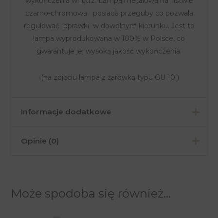
wykończenia wnętrz. Lampa metalowa na listwie
czarno-chromowa posiada przeguby co pozwala
regulować oprawki w dowolnym kierunku. Jest to
lampa wyprodukowana w 100% w Polsce, co
gwarantuje jej wysoką jakość wykończenia.
(na zdjęciu lampa z żarówką typu GU 10 )
Informacje dodatkowe
Opinie (0)
Kolor
Biały, Chrom
Materiał
Metal
Na razie nie ma opinii o produkcie.
Pomieszczenia
Jadalnia, Salon
Może spodoba się również…
Tylko zalogowani klienci, którzy kupili ten produkt
Industrialny,
Styl
mogą napisać opinię.
Nowoczesny