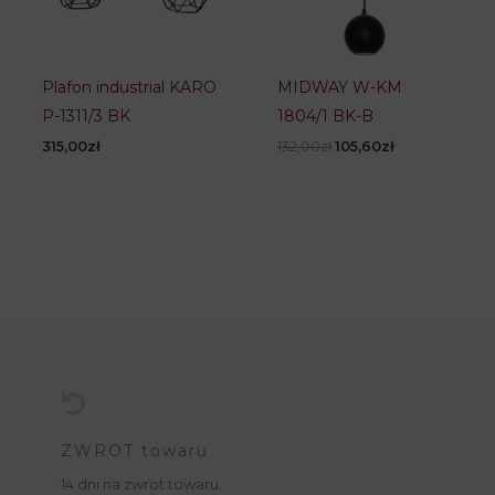
Plafon industrial KARO
MIDWAY W-KM
P-1311/3 BK
1804/1 BK-B
Pierwotna
Aktualna
315,00
zł
132,00
zł
105,60
zł
cena
cena
wynosiła:
wynosi:
132,00zł.
105,60zł.
ZWROT towaru
14 dni na zwrot towaru.