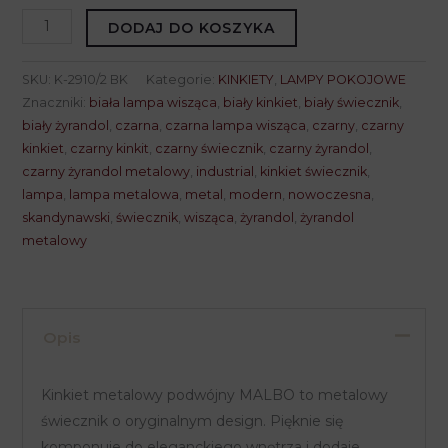
ilość
DODAJ DO KOSZYKA
Kinkiet
metalowy
SKU:
K-2910/2 BK
Kategorie:
KINKIETY
,
LAMPY POKOJOWE
podwójny
Znaczniki:
biała lampa wisząca
,
biały kinkiet
,
biały świecznik
,
MALBO
biały żyrandol
,
czarna
,
czarna lampa wisząca
,
czarny
,
czarny
kinkiet
,
czarny kinkit
,
czarny świecznik
,
czarny żyrandol
,
K-
czarny żyrandol metalowy
,
industrial
,
kinkiet świecznik
,
2910/2
lampa
,
lampa metalowa
,
metal
,
modern
,
nowoczesna
,
BK
skandynawski
,
świecznik
,
wisząca
,
żyrandol
,
żyrandol
metalowy
Opis
Kinkiet metalowy podwójny MALBO to metalowy
świecznik o oryginalnym design. Pięknie się
komponuje do eleganckiego wnętrza i dodaje