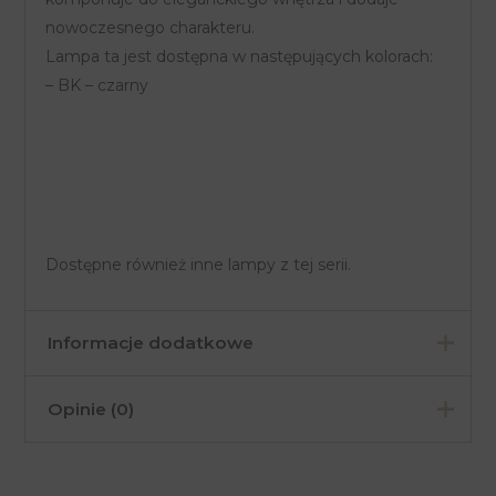
nowoczesnego charakteru.
Lampa ta jest dostępna w następujących kolorach:
– BK – czarny
Dostępne również inne lampy z tej serii.
Informacje dodatkowe
Opinie (0)
Waga
8 kg
Kolor
Czarny
Na razie nie ma opinii o produkcie.