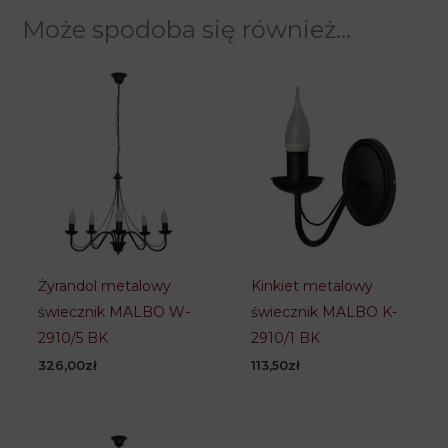
Materiał
Metal
Może spodoba się również…
Tylko zalogowani klienci, którzy kupili ten produkt
Biuro, Kuchnia, Pokój
mogą napisać opinię.
Pomieszczenia
dziecięcy, Przedpokój,
Salon/Jadalnia, Sypialnia
Industrialny,
Styl
Nowoczesny,
Skandynawski
Długość /
26 cm
Średnica
Szerokość
15 cm
Żyrandol metalowy
Kinkiet metalowy
Wysokość
16 cm
świecznik MALBO W-
świecznik MALBO K-
2910/5 BK
2910/1 BK
Liczba żarówek
2
326,00
zł
113,50
zł
Rodzaj gwintu
E14
Seria
MALBO