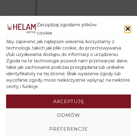
Zarządzaj zgodami plików
cookie
Aby zapewnić jak najlepsze wrażenia, korzystamy z
technologii, takich jak pliki cookie, do przechowywania
i/lub uzyskiwania dostępu do informacji o urządzeniu.
Zgoda na te technologie pozwoli nam przetwarzać dane,
Żyrandol metalowy
takie jak zachowanie podczas przeglądania lub unikalne
świecznik MALBO W-
identyfikatory na tej stronie. Brak wyrażenia zgody lub
2910/3 BK
wycofanie zgody może niekorzystnie wpłynąć na niektóre
247,50
zł
cechy i funkcje.
AKCEPTUJĘ
ODMÓW
Podobne produkty
PREFERENCJE