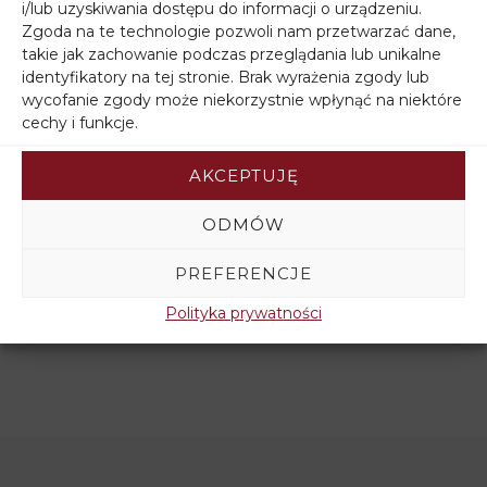
i/lub uzyskiwania dostępu do informacji o urządzeniu.
Zgoda na te technologie pozwoli nam przetwarzać dane,
takie jak zachowanie podczas przeglądania lub unikalne
identyfikatory na tej stronie. Brak wyrażenia zgody lub
wycofanie zgody może niekorzystnie wpłynąć na niektóre
cechy i funkcje.
AKCEPTUJĘ
Filtruj wg ceny
ODMÓW
PREFERENCJE
Polityka prywatności
Filtruj wg stanu magazynowego