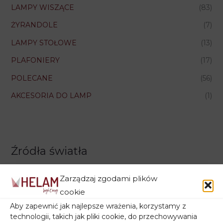
LAMPY WISZĄCE
(83)
ŻYRANDOLE
(7)
LAMPY STOŁOWE
(13)
PLAFONIERY
(17)
POLECANE
(56)
AKCESORIA DO LAMP
(1)
Źródła światła
Zarządzaj zgodami plików
cookie
Aby zapewnić jak najlepsze wrażenia, korzystamy z
Rodzaj gwintu
technologii, takich jak pliki cookie, do przechowywania